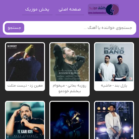
صفحه اصلی
پخش موزیک
جستجو
پازل بند - حاشیه
روزبه بمانی - میخوام
معین زد - نیست مثلت
ببخشم خودمو