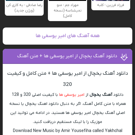
فرزاد فرزین - کلبه
مهراد جم - منو
رضا صادقی - یه کاری کن
نمیشناسه (نسخه
(ورژن جدید)
کامل)
همه آهنگ های امیر یوسفی ها
دانلود آهنگ یخچال از امیر یوسفی ها + متن آهنگ
دانلود آهنگ یخچال از امیر یوسفی ها + متن کامل و کیفیت
320
دانلود
آهنگ یخچال
از
امیر یوسفی ها
با کیفیت اصلی 320 و 128
همراه با متن کامل آهنگ. اگر به دنبال دانلود اهنگ یخچال یا نسخه
اصلی آهنگ یخچال امیر یوسفی ها هستید، در ادامه می توانید این
موزیک را با لینک مستقیم دریافت کنید.
Download New Music by Amir Yousefiha called Yakhchal