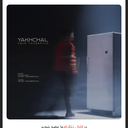
در
کانال تلگرام
ما عضو شوید