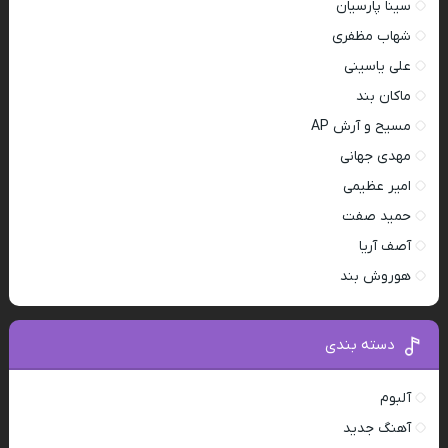
سینا پارسیان
شهاب مظفری
علی یاسینی
ماکان بند
مسیح و آرش AP
مهدی جهانی
امیر عظیمی
حمید صفت
آصف آریا
هوروش بند
دسته بندی
آلبوم
آهنگ جدید