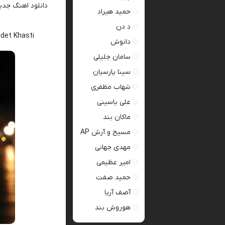
دانلود اهنگ جد
حمید هیراد
د دن
det Khasti
دانوش
سامان جلیلی
سینا پارسیان
شهاب مظفری
علی یاسینی
ماکان بند
مسیح و آرش AP
مهدی جهانی
امیر عظیمی
حمید صفت
آصف آریا
هوروش بند