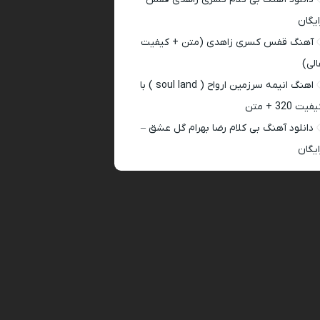
ایگان
آهنگ قفس کسری زاهدی (متن + کیفیت
الی)
اهنگ انیمه سرزمین ارواح ( soul land ) با
فیت 320 + متن
دانلود آهنگ بی کلام رضا بهرام گل عشق –
ایگان