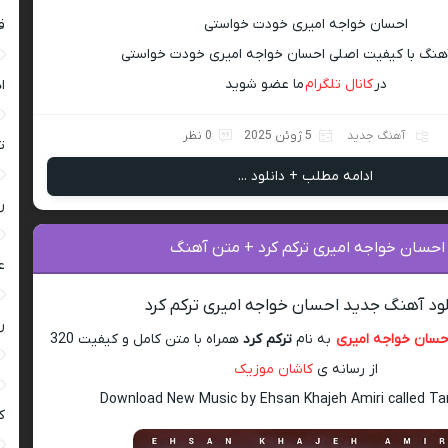
احسان خواجه امیری خودت خواستی
ق
آهنگ با کیفیت اصلی احسان خواجه امیری خودت خواستی
در
کانال تلگرام
ما عضو شوید
ا
آهنگ جدید
5 ژوئن 2025
0 نظر
ت
ادامه مطلب + دانلود ...
ر
احسان خواجه امیری ترکم کرد + متن آهنگ
ع
لود آهنگ جدید احسان خواجه امیری ترکم کرد
ر
حسان خواجه امیری
به نام
ترکم کرد
همراه با متن کامل و کیفیت 320
از رسانه ی
کاشان موزیک
Download New Music by Ehsan Khajeh Amiri called T
ک