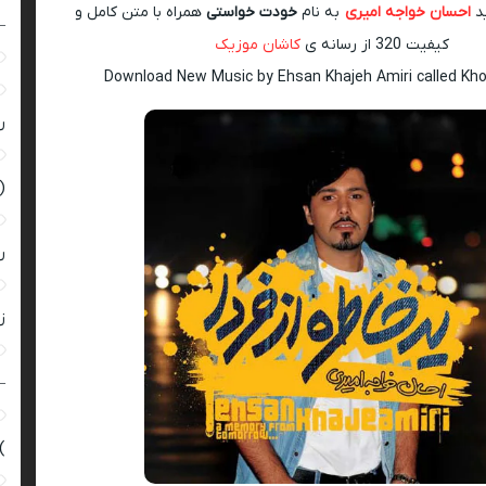
ید
احسان خواجه امیری
به نام
خودت خواستی
همراه با متن کامل و
–
کیفیت 320 از رسانه ی
کاشان موزیک
Download New Music by Ehsan Khajeh Amiri called Kho
ر
(
ر
زن
–
)