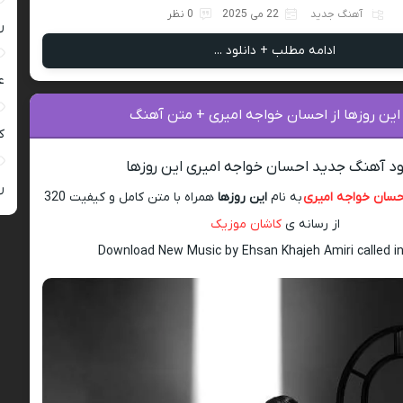
آهنگ جدید
22 می 2025
0 نظر
ر
ادامه مطلب + دانلود ...
ع
این روزها از احسان خواجه امیری + متن آهنگ
کی
ود آهنگ جدید احسان خواجه امیری این روزها
ر
حسان خواجه امیری
به نام
این روزها
همراه با متن کامل و کیفیت 320
از رسانه ی
کاشان موزیک
Download New Music by Ehsan Khajeh Amiri called i