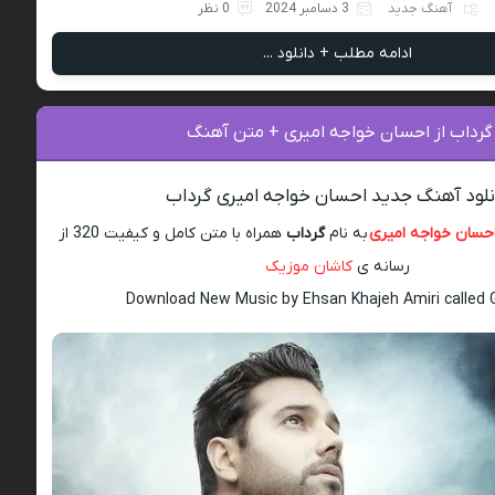
آهنگ جدید
3 دسامبر 2024
0 نظر
ادامه مطلب + دانلود ...
 گرداب از احسان خواجه امیری + متن آهنگ
نلود آهنگ جدید احسان خواجه امیری گرداب
حسان خواجه امیری
به نام
گرداب
همراه با متن کامل و کیفیت 320 از
رسانه ی
کاشان موزیک
Download New Music by Ehsan Khajeh Amiri called