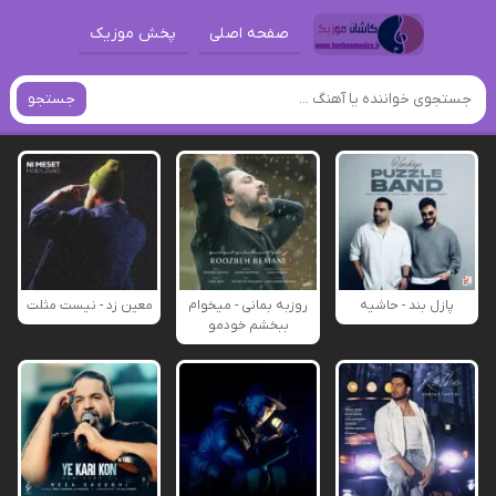
صفحه اصلی
پخش موزیک
جستجو
پازل بند - حاشیه
روزبه بمانی - میخوام
معین زد - نیست مثلت
ببخشم خودمو