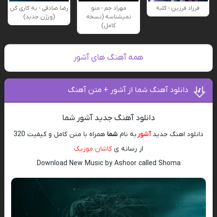
فرزاد فرزین - کلبه
مهراد جم - منو
رضا صادقی - یه کاری کن
نمیشناسه (نسخه
(ورژن جدید)
کامل)
همه آهنگ های آشور
دانلود آهنگ شما از آشور + متن آهنگ
دانلود آهنگ جدید آشور شما
دانلود اهنگ جدید
آشور
به نام
شما
همراه با متن کامل و کیفیت 320
از رسانه ی
کاشان موزیک
Download New Music by Ashoor called Shoma