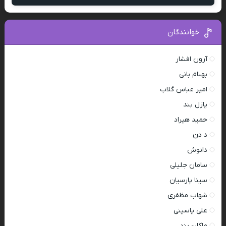
خوانندگان
آرون افشار
بهنام بانی
امیر عباس گلاب
پازل بند
حمید هیراد
د دن
دانوش
سامان جلیلی
سینا پارسیان
شهاب مظفری
علی یاسینی
ماکان بند