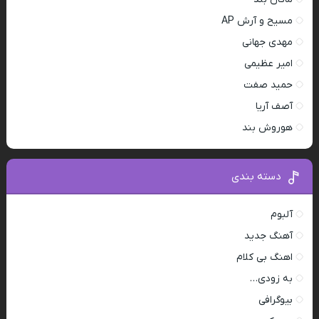
مسیح و آرش AP
مهدی جهانی
امیر عظیمی
حمید صفت
آصف آریا
هوروش بند
دسته بندی
آلبوم
آهنگ جدید
اهنگ بی کلام
به زودی…
بیوگرافی