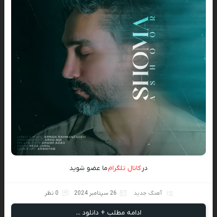
در
کانال تلگرام
ما عضو شوید
آهنگ جدید
26 سپتامبر 2024
0 نظر
ادامه مطلب + دانلود ...