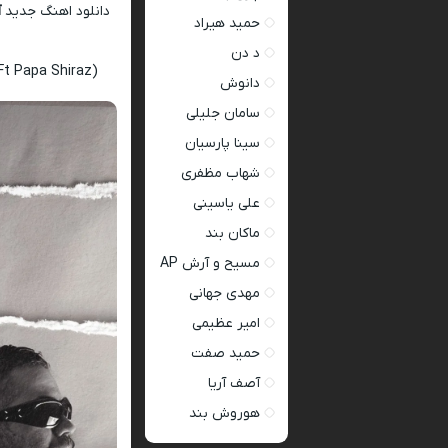
دانلود اهنگ جدید
آ
حمید هیراد
د دن
Ft Papa Shiraz)
دانوش
سامان جلیلی
سینا پارسیان
شهاب مظفری
علی یاسینی
ماکان بند
مسیح و آرش AP
مهدی جهانی
امیر عظیمی
حمید صفت
آصف آریا
هوروش بند