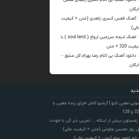
ایگان
آهنگ قفس کسری زاهدی (متن + کیفیت
الی)
اهنگ انیمه سرزمین ارواح ( soul land ) با
فیت 320 + متن
دانلود آهنگ بی کلام رضا بهرام گل عشق –
ایگان
دید
ی معین لایو | آرشیو کامل اجرای زنده معین با
زمستون پیش از اینکه … تمرین تبر کن با خودت
 روز محسن چاوشی (متن + کیفیت عالی)
شد احمد سلو (متن + کیفیت عالی)