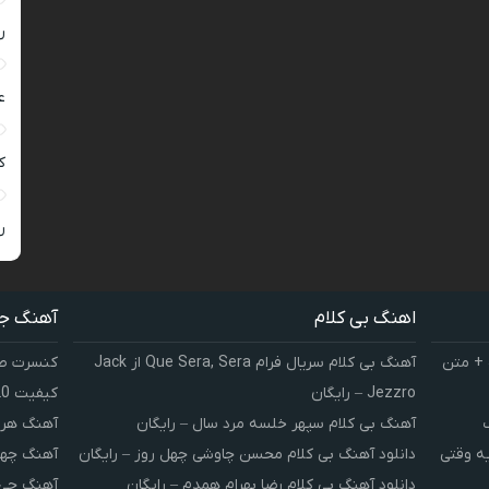
ر
ع
کی
ر
اهنگ بی کلام
آهنگ ج
 + متن
آهنگ بی کلام سریال فرام Que Sera, Sera از Jack
کنسرت صوت
Jezzro – رایگان
کیفیت 320 و 128
آهنگ بی کلام سپهر خلسه مرد سال – رایگان
آهنگ هر 
یه وقتی
دانلود آهنگ بی کلام محسن چاوشی چهل روز – رایگان
آهنگ چهل
دانلود آهنگ بی کلام رضا بهرام همدم – رایگان
آهنگ چی 