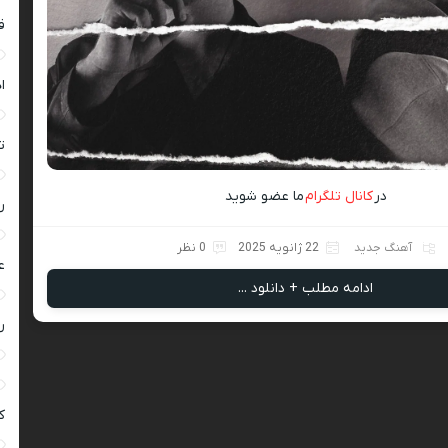
ق
ا
ت
در
کانال تلگرام
ما عضو شوید
ر
آهنگ جدید
22 ژانویه 2025
0 نظر
ع
ادامه مطلب + دانلود ...
ر
ک