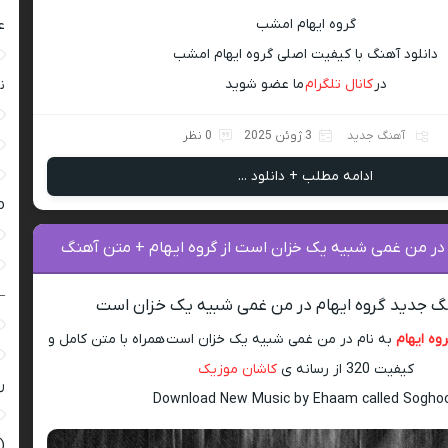
گروه ایهام امشب
ع
دانلود آهنگ با کیفیت اصلی گروه ایهام امشب
در
کانال تلگرام
ما عضو شوید
ن
آهنگ جدید
3 ژوئن 2025
0 نظر
ادامه مطلب + دانلود ...
ro
 در من غمی شبیه یک خزان است از گروه ایهام + متن آهنگ
–
نگ جدید گروه ایهام در من غمی شبیه یک خزان است
وه ایهام
به نام در من غمی شبیه یک خزان است همراه با متن کامل و
کیفیت 320 از رسانه ی
کاشان موزیک
ر
Download New Music by Ehaam called Sogho
(