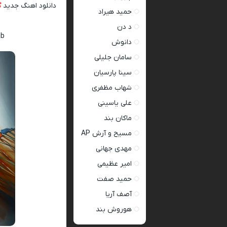
دانلود اهنگ جدید
گ
حمید هیراد
د دن
ab
دانوش
سامان جلیلی
سینا پارسیان
شهاب مظفری
علی یاسینی
ماکان بند
مسیح و آرش AP
مهدی جهانی
امیر عظیمی
حمید صفت
آصف آریا
هوروش بند