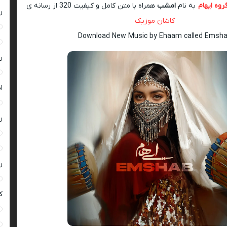
روه ایهام
به نام
امشب
همراه با متن کامل و کیفیت 320 از رسانه ی
ر
کاشان موزیک
Download New Music by Ehaam called Emsh
ر
ا
ر
ر
ک