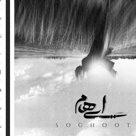
ر
زن
–
)
ق
ا
ت