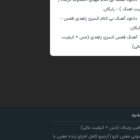
یت اهنگ ) – رایگان
دانلود آهنگ بی کلام کسری زاهدی قفس –
ایگان
آهنگ قفس کسری زاهدی (متن + کیفیت
الی)
دید
فین ویناک (متن + کیفیت عالی)
ی معین لایو | آرشیو کامل اجرای زنده معین با