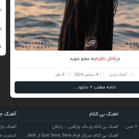
ب
ر
ع
در
کانال تلگرام
ما عضو شوید
آهنگ جدید
4 دسامبر 2024
0 نظر
ادامه مطلب + دانلود ...
اهنگ بی کلام
آهنگ ج
 + متن
آهنگ بی کلام ویناک پارافین – رایگان
آهنگ پارا
آهنگ بی کلام سریال فرام Que Sera, Sera از Jack
کنسرت صوت