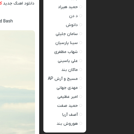
دانلود اهنگ جدید
کا
حمید هیراد
د دن
rd Bash
دانوش
سامان جلیلی
سینا پارسیان
شهاب مظفری
علی یاسینی
ماکان بند
مسیح و آرش AP
مهدی جهانی
امیر عظیمی
حمید صفت
آصف آریا
هوروش بند