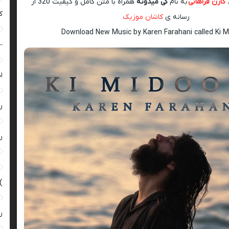
کارن فراهانی
به نام
کی میدونه
همراه با متن کامل و کیفیت 320 از
ک
رسانه ی
کاشان موزیک
Download New Music by Karen Farahani called Ki 
–
ا
ر
ر
)
ر