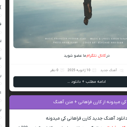
)
ق
ا
در
کانال تلگرام
ما عضو شوید
ت
آهنگ جدید
10 ژانویه 2025
0 نظر
ر
ادامه مطلب + دانلود ...
ع
کی میدونه از کارن فراهانی + متن آهنگ
ر
انلود آهنگ جدید کارن فراهانی کی میدونه