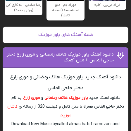
فرزاد فرزین - کلبه
مهراد جم - منو
رضا صادقی - یه کاری کن
نمیشناسه (نسخه
(ورژن جدید)
کامل)
همه آهنگ های پاور موزیک
دانلود آهنگ پاور موزیک هاتف رمضانی و موری زارع دختر
حاجی الماس + متن آهنگ
دانلود آهنگ جدید پاور موزیک هاتف رمضانی و موری زارع
دختر حاجی الماس
دانلود اهنگ جدید
پاور موزیک
هاتف رمضانی
و
موری زارع
به نام
دختر حاجی الماس
همراه با متن کامل و کیفیت 320 از رسانه ی
کاشان
موزیک
Download New Music bycalled almas hatef ramezani and