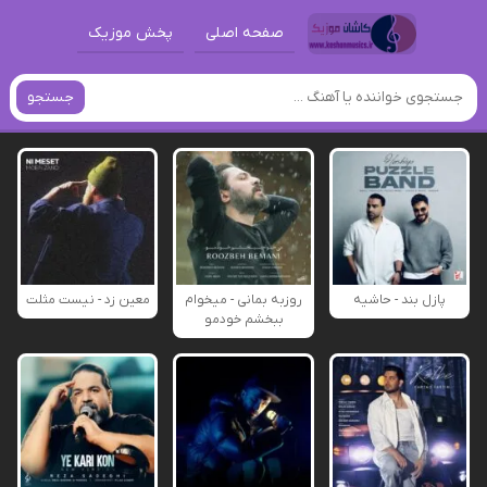
صفحه اصلی
پخش موزیک
جستجو
پازل بند - حاشیه
روزبه بمانی - میخوام
معین زد - نیست مثلت
ببخشم خودمو