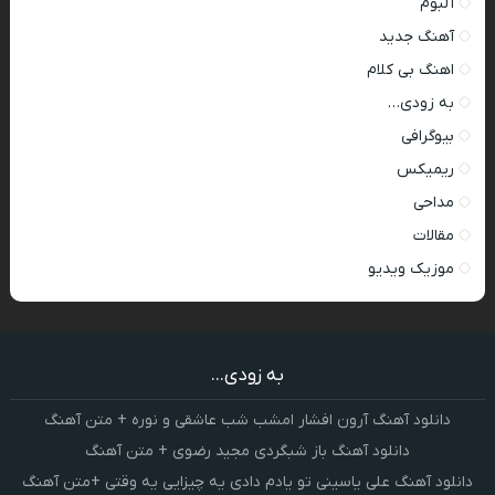
آلبوم
آهنگ جدید
اهنگ بی کلام
به زودی…
بیوگرافی
ریمیکس
مداحی
مقالات
موزیک ویدیو
به زودی...
دانلود آهنگ آرون افشار امشب شب عاشقی و نوره + متن آهنگ
دانلود آهنگ باز شبگردی مجید رضوی + متن آهنگ
دانلود آهنگ علی یاسینی تو یادم دادی یه چیزایی یه وقتی +متن آهنگ