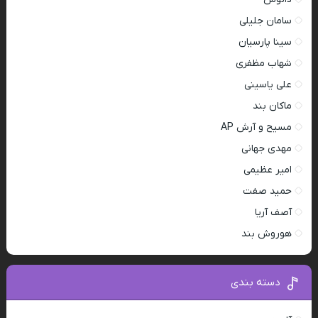
سامان جلیلی
سینا پارسیان
شهاب مظفری
علی یاسینی
ماکان بند
مسیح و آرش AP
مهدی جهانی
امیر عظیمی
حمید صفت
آصف آریا
هوروش بند
دسته بندی