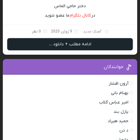
دختر حاجی الماس
در
کانال تلگرام
ما عضو شوید
آهنگ جدید
9 ژوئن 2025
0 نظر
ادامه مطلب + دانلود ...
خوانندگان
آرون افشار
بهنام بانی
امیر عباس گلاب
پازل بند
حمید هیراد
د دن
دانوش