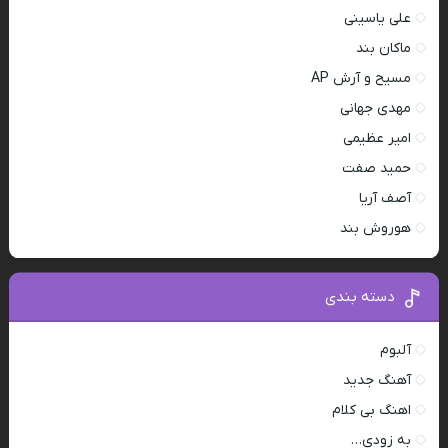
علی یاسینی
ماکان بند
مسیح و آرش AP
مهدی جهانی
امیر عظیمی
حمید صفت
آصف آریا
هوروش بند
دسته بندی
آلبوم
آهنگ جدید
اهنگ بی کلام
به زودی…