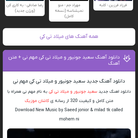
فرزاد فرزین - کلبه
مهراد جم - منو
رضا صادقی - یه کاری کن
نمیشناسه (نسخه
(ورژن جدید)
کامل)
همه آهنگ های میلاد تی کی
دانلود آهنگ سعید جونیور و میلاد تی کی مهم نی + متن
آهنگ
دانلود آهنگ جدید سعید جونیور و میلاد تی کی مهم نی
دانلود اهنگ جدید
سعید جونیور و میلاد تی کی
به نام مهم نی همراه با
متن کامل و کیفیت 320 از رسانه ی
کاشان موزیک
Download New Music by Saeed jonior & milad tk called
mohem ni