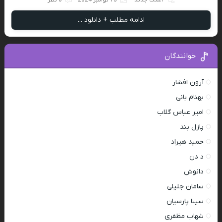
آهنگ جدید
13 نوامبر 2024
0 نظر
ادامه مطلب + دانلود ...
خوانندگان
آرون افشار
بهنام بانی
امیر عباس گلاب
پازل بند
حمید هیراد
د دن
دانوش
سامان جلیلی
سینا پارسیان
شهاب مظفری