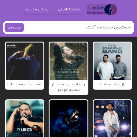
صفحه اصلی
پخش موزیک
جستجو
پازل بند - حاشیه
روزبه بمانی - میخوام
معین زد - نیست مثلت
ببخشم خودمو