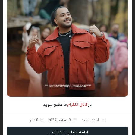
در
کانال تلگرام
ما عضو شوید
آهنگ جدید
9 دسامبر 2024
0 نظر
ادامه مطلب + دانلود ...