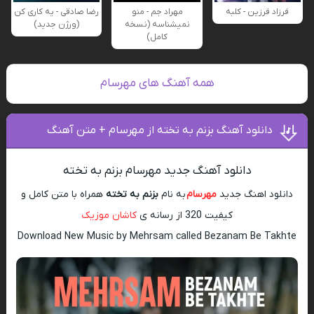
فرزاد فرزین - کلبه
مهراد جم - منو
رضا صادقی - یه کاری کن
نمیشناسه (نسخه
(ورژن جدید)
کامل)
همه آهنگ های مهرسام
دانلود آهنگ بزنم به تخته از مهرسام + متن آهنگ
دانلود آهنگ جدید مهرسام بزنم به تخته
دانلود اهنگ جدید
مهرسام
به نام
بزنم به تخته
همراه با متن کامل و
کیفیت 320 از رسانه ی
کاشان موزیک
Download New Music by Mehrsam called Bezanam Be Takhte