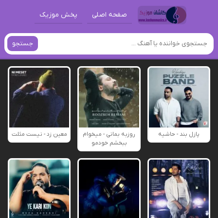
صفحه اصلی
پخش موزیک
جستجو
پازل بند - حاشیه
روزبه بمانی - میخوام
معین زد - نیست مثلت
ببخشم خودمو