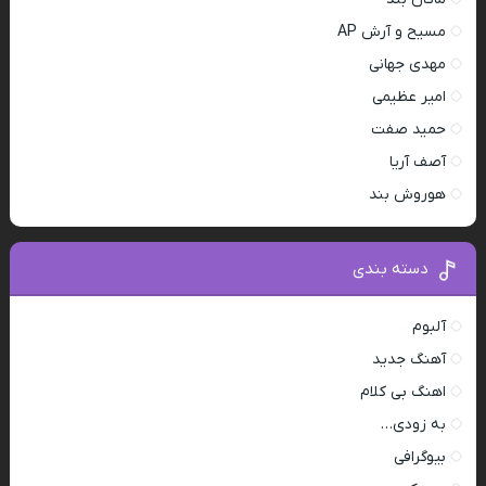
مسیح و آرش AP
مهدی جهانی
امیر عظیمی
حمید صفت
آصف آریا
هوروش بند
دسته بندی
آلبوم
آهنگ جدید
اهنگ بی کلام
به زودی…
بیوگرافی