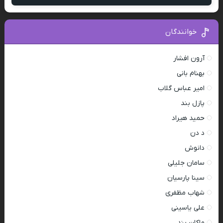
خوانندگان
آرون افشار
بهنام بانی
امیر عباس گلاب
پازل بند
حمید هیراد
د دن
دانوش
سامان جلیلی
سینا پارسیان
شهاب مظفری
علی یاسینی
ماکان بند