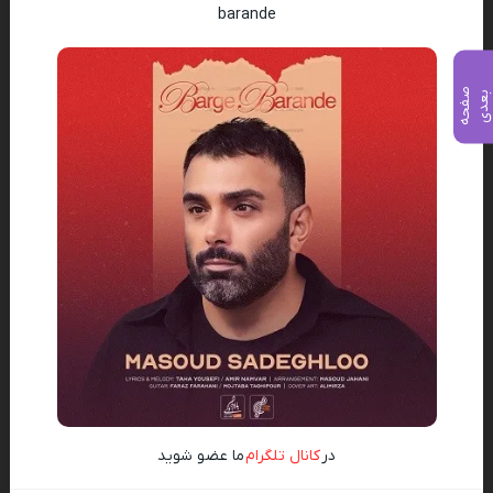
barande
ص
ف
ح
ه
ع
د
ب
ی
در
کانال تلگرام
ما عضو شوید