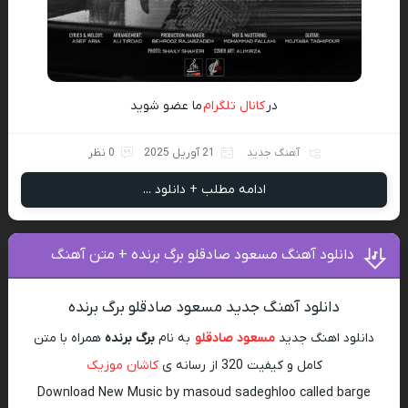
در
کانال تلگرام
ما عضو شوید
آهنگ جدید
21 آوریل 2025
0 نظر
ادامه مطلب + دانلود ...
دانلود آهنگ مسعود صادقلو برگ برنده + متن آهنگ
دانلود آهنگ جدید مسعود صادقلو برگ برنده
دانلود اهنگ جدید
مسعود صادقلو
به نام
برگ برنده
همراه با متن
کامل و کیفیت 320 از رسانه ی
کاشان موزیک
Download New Music by masoud sadeghloo called barge