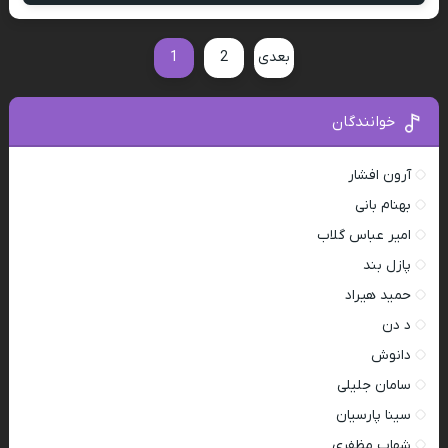
بعدی
2
1
خوانندگان
آرون افشار
بهنام بانی
امیر عباس گلاب
پازل بند
حمید هیراد
د دن
دانوش
سامان جلیلی
سینا پارسیان
شهاب مظفری