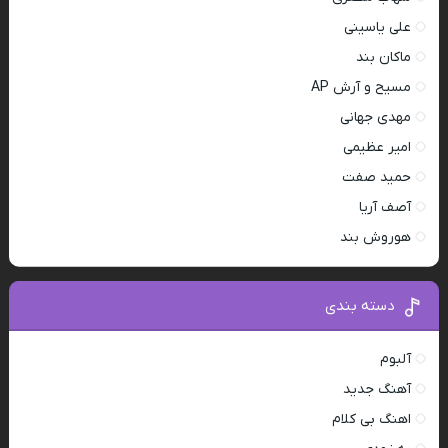
علی یاسینی
ماکان بند
مسیح و آرش AP
مهدی جهانی
امیر عظیمی
حمید صفت
آصف آریا
هوروش بند
دسته بندی
آلبوم
آهنگ جدید
اهنگ بی کلام