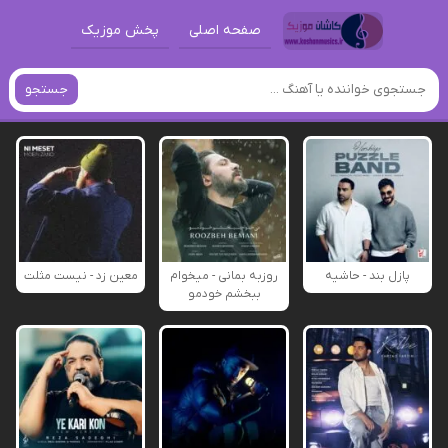
صفحه اصلی
پخش موزیک
جستجو
پازل بند - حاشیه
روزبه بمانی - میخوام
معین زد - نیست مثلت
ببخشم خودمو