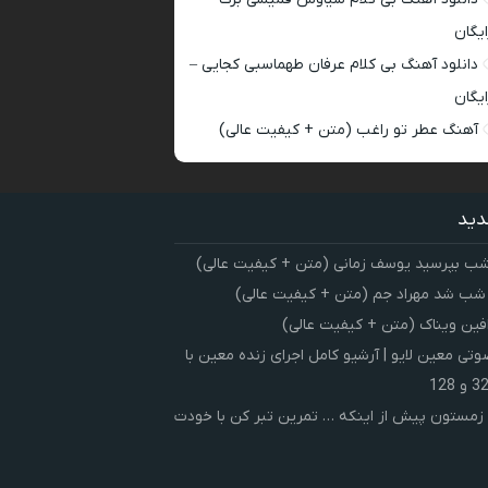
ایگان
دانلود آهنگ بی کلام عرفان طهماسبی کجایی –
ایگان
آهنگ عطر تو راغب (متن + کیفیت عالی)
دید
شب بپرسید یوسف زمانی (متن + کیفیت عالی)
 شب شد مهراد جم (متن + کیفیت عالی)
فین ویناک (متن + کیفیت عالی)
ی معین لایو | آرشیو کامل اجرای زنده معین با
زمستون پیش از اینکه … تمرین تبر کن با خودت