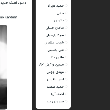
دانلود اهنگ جدید
حمید هیراد
د دن
amo Kardam
دانوش
سامان جلیلی
سینا پارسیان
شهاب مظفری
علی یاسینی
ماکان بند
مسیح و آرش AP
مهدی جهانی
امیر عظیمی
حمید صفت
آصف آریا
هوروش بند