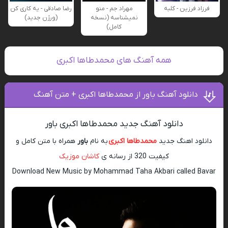
فرزاد فرزین - کلبه
مهراد جم - منو
رضا صادقی - یه کاری کن
نمیشناسه (نسخه
(ورژن جدید)
کامل)
همه آهنگ های محمدطاها اکبری
دانلود آهنگ باور از محمدطاها اکبری + متن آهنگ
دانلود آهنگ جدید محمدطاها اکبری باور
دانلود اهنگ جدید
محمدطاها اکبری
به نام
باور
همراه با متن کامل و
کیفیت 320 از رسانه ی
کاشان موزیک
Download New Music by Mohammad Taha Akbari called Bavar