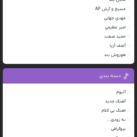
مسیح و آرش AP
مهدی جهانی
امیر عظیمی
حمید صفت
آصف آریا
هوروش بند
دسته بندی
آلبوم
آهنگ جدید
اهنگ بی کلام
به زودی…
بیوگرافی