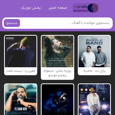
صفحه اصلی
پخش موزیک
جستجو
پازل بند - حاشیه
روزبه بمانی - میخوام
معین زد - نیست مثلت
ببخشم خودمو