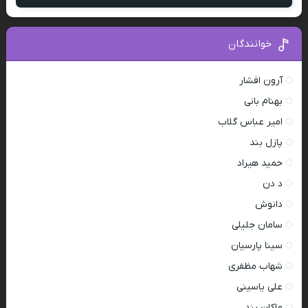
خوانندگان
آرون افشار
بهنام بانی
امیر عباس گلاب
پازل بند
حمید هیراد
د دن
دانوش
سامان جلیلی
سینا پارسیان
شهاب مظفری
علی یاسینی
ماکان بند