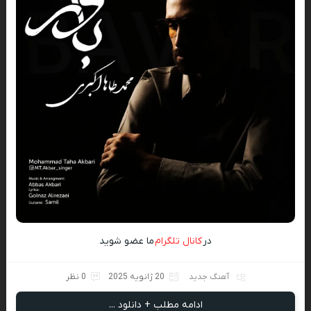
در
کانال تلگرام
ما عضو شوید
آهنگ جدید
20 ژانویه 2025
0 نظر
ادامه مطلب + دانلود ...