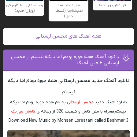
فرزاد فرزین - کلبه
مهراد جم - منو
رضا صادقی - یه کاری کن
نمیشناسه (نسخه
(ورژن جدید)
کامل)
همه آهنگ های محسن لرستانی
دانلود آهنگ همه جوره بودم اما دیگه نیستم از محسن
لرستانی + متن آهنگ
دانلود آهنگ جدید محسن لرستانی همه جوره بودم اما دیگه
نیستم
دانلود اهنگ جدید
محسن لرستانی
به نام همه جوره بودم اما دیگه
نیستم همراه با متن کامل و کیفیت 320 از رسانه ی
کاشان موزیک
Download New Music by Mohsen Lorestani called Beshmar 3