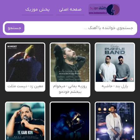
صفحه اصلی
پخش موزیک
جستجو
پازل بند - حاشیه
روزبه بمانی - میخوام
معین زد - نیست مثلت
ببخشم خودمو