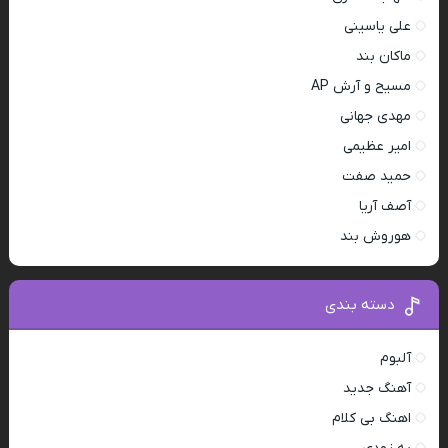
علی یاسینی
ماکان بند
مسیح و آرش AP
مهدی جهانی
امیر عظیمی
حمید صفت
آصف آریا
هوروش بند
دسته بندی
آلبوم
آهنگ جدید
اهنگ بی کلام