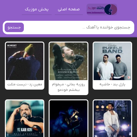
صفحه اصلی
پخش موزیک
جستجو
پازل بند - حاشیه
روزبه بمانی - میخوام
معین زد - نیست مثلت
ببخشم خودمو