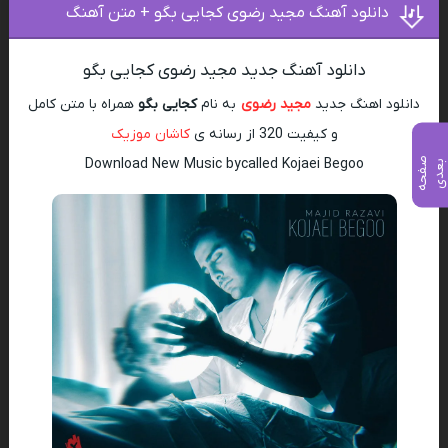
دانلود آهنگ مجید رضوی کجایی بگو + متن آهنگ
دانلود آهنگ جدید مجید رضوی کجایی بگو
دانلود اهنگ جدید
مجید رضوی
به نام
کجایی بگو
همراه با متن کامل
و کیفیت 320 از رسانه ی
کاشان موزیک
Download New Music bycalled Kojaei Begoo
ص
ف
ح
ه
ع
د
ب
ی