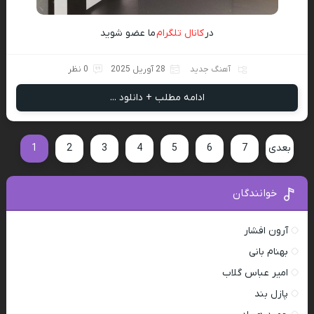
در
کانال تلگرام
ما عضو شوید
آهنگ جدید
28 آوریل 2025
0 نظر
ادامه مطلب + دانلود ...
بعدی
7
6
5
4
3
2
1
خوانندگان
آرون افشار
بهنام بانی
امیر عباس گلاب
پازل بند