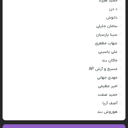
حمید هیراد
د دن
دانوش
سامان جلیلی
سینا پارسیان
شهاب مظفری
علی یاسینی
ماکان بند
مسیح و آرش AP
مهدی جهانی
امیر عظیمی
حمید صفت
آصف آریا
هوروش بند