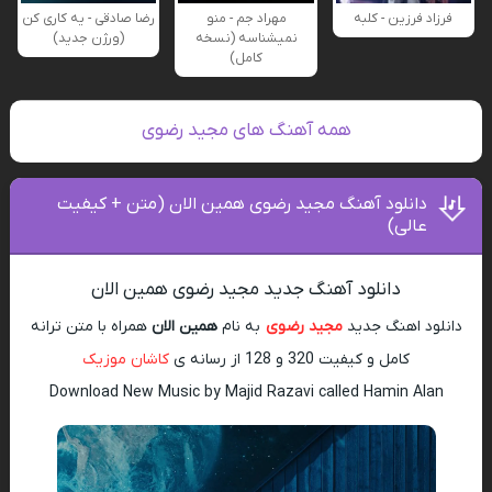
فرزاد فرزین - کلبه
مهراد جم - منو
رضا صادقی - یه کاری کن
نمیشناسه (نسخه
(ورژن جدید)
کامل)
همه آهنگ های مجید رضوی
دانلود آهنگ مجید رضوی همین الان (متن + کیفیت
عالی)
دانلود آهنگ جدید مجید رضوی همین الان
دانلود اهنگ جدید
مجید رضوی
به نام
همین الان
همراه با متن ترانه
کامل و کیفیت 320 و 128 از رسانه ی
کاشان موزیک
Download New Music by Majid Razavi called Hamin Alan