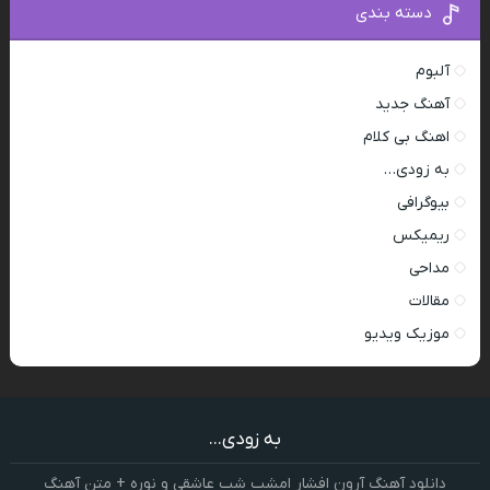
دسته بندی
آلبوم
آهنگ جدید
اهنگ بی کلام
به زودی…
بیوگرافی
ریمیکس
مداحی
مقالات
موزیک ویدیو
به زودی...
دانلود آهنگ آرون افشار امشب شب عاشقی و نوره + متن آهنگ