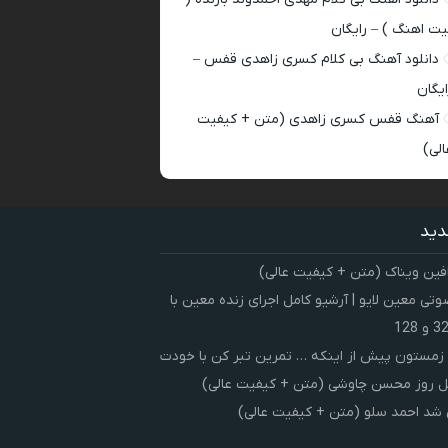
یت اهنگ ) – رایگان
دانلود آهنگ بی کلام کسری زاهدی قفس –
ایگان
آهنگ قفس کسری زاهدی (متن + کیفیت
الی)
دید
فین ویناک (متن + کیفیت عالی)
ی معین لایو | آرشیو کامل اجرای زنده معین با
زمستون پیش از اینکه … تمرین تبر کن با خودت
 روز محسن چاوشی (متن + کیفیت عالی)
شد احمد سلو (متن + کیفیت عالی)