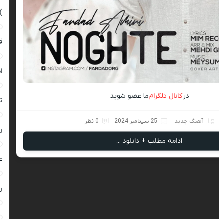
)
ق
ا
در
کانال تلگرام
ما عضو شوید
ت
آهنگ جدید
25 سپتامبر 2024
0 نظر
ر
ادامه مطلب + دانلود ...
ع
ر