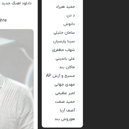
دانلود اهنگ جدید
ف
حمید هیراد
د دن
ghte
دانوش
سامان جلیلی
سینا پارسیان
شهاب مظفری
علی یاسینی
ماکان بند
مسیح و آرش AP
مهدی جهانی
امیر عظیمی
حمید صفت
آصف آریا
هوروش بند