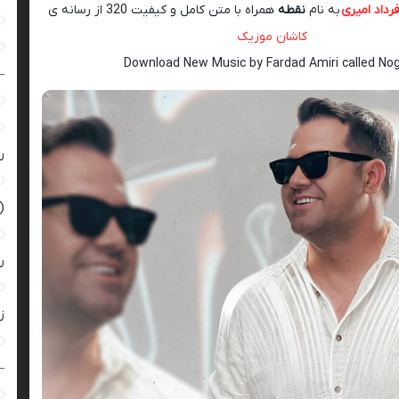
رداد امیری
به نام
نقطه
همراه با متن کامل و کیفیت 320 از رسانه ی
کاشان موزیک
Download New Music by Fardad Amiri called No
–
ر
(
ر
زن
–