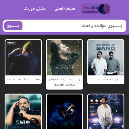
صفحه اصلی
پخش موزیک
جستجو
پازل بند - حاشیه
روزبه بمانی - میخوام
معین زد - نیست مثلت
ببخشم خودمو