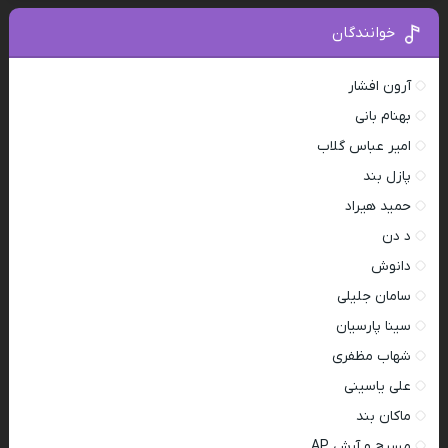
خوانندگان
آرون افشار
بهنام بانی
امیر عباس گلاب
پازل بند
حمید هیراد
د دن
دانوش
سامان جلیلی
سینا پارسیان
شهاب مظفری
علی یاسینی
ماکان بند
مسیح و آرش AP