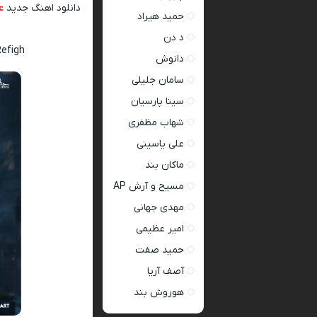
دانلود اهنگ جدید
ع
حمید هیراد
د دن
Refigh
دانوش
سامان جلیلی
سینا پارسیان
شهاب مظفری
علی یاسینی
ماکان بند
مسیح و آرش AP
مهدی جهانی
امیر عظیمی
حمید صفت
آصف آریا
هوروش بند