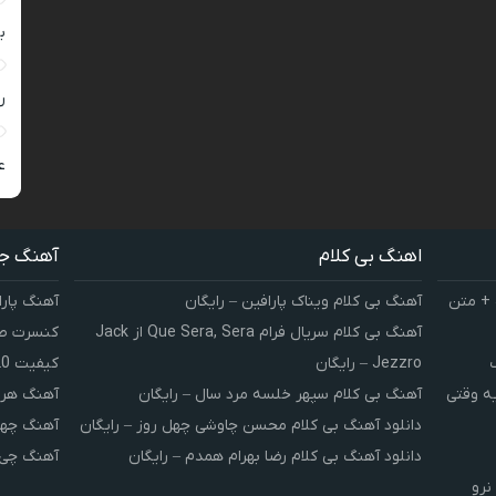
ب
ر
ع
اهنگ بی کلام
آهنگ ج
 + متن
آهنگ بی کلام ویناک پارافین – رایگان
آهنگ پارا
آهنگ بی کلام سریال فرام Que Sera, Sera از Jack
کنسرت صوت
Jezzro – رایگان
کیفیت 320 و 128
یه وقتی
آهنگ بی کلام سپهر خلسه مرد سال – رایگان
آهنگ هر 
دانلود آهنگ بی کلام محسن چاوشی چهل روز – رایگان
آهنگ چهل
دانلود آهنگ بی کلام رضا بهرام همدم – رایگان
آهنگ چی 
نرو