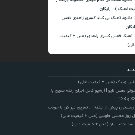
یت اهنگ ) – رایگان
دانلود آهنگ بی کلام کسری زاهدی قفس –
ایگان
آهنگ قفس کسری زاهدی (متن + کیفیت
الی)
دید
فین ویناک (متن + کیفیت عالی)
ی معین لایو | آرشیو کامل اجرای زنده معین با
زمستون پیش از اینکه … تمرین تبر کن با خودت
 روز محسن چاوشی (متن + کیفیت عالی)
شد احمد سلو (متن + کیفیت عالی)