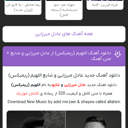
فرزاد فرزین - کلبه
مهراد جم - منو
رضا صادقی - یه کاری کن
نمیشناسه (نسخه
(ورژن جدید)
کامل)
همه آهنگ های عادل میرزایی
دانلود آهنگ اللهیم (ریمیکس) از عادل میرزایی و شایع +
متن آهنگ
دانلود آهنگ جدید عادل میرزایی و شایع اللهیم (ریمیکس)
دانلود اهنگ جدید
عادل میرزایی
و
شایع
به نام
اللهیم (ریمیکس)
همراه با متن کامل و کیفیت 320 از رسانه ی
کاشان موزیک
Download New Music by adel mirzaei & shayea called allahim