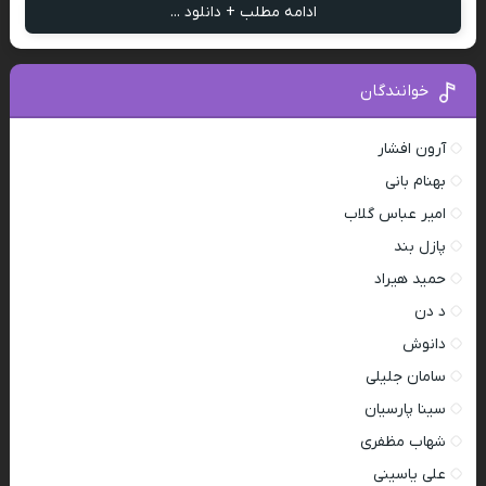
ادامه مطلب + دانلود ...
خوانندگان
آرون افشار
بهنام بانی
امیر عباس گلاب
پازل بند
حمید هیراد
د دن
دانوش
سامان جلیلی
سینا پارسیان
شهاب مظفری
علی یاسینی