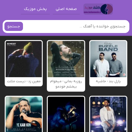
صفحه اصلی
پخش موزیک
جستجو
پازل بند - حاشیه
روزبه بمانی - میخوام
معین زد - نیست مثلت
ببخشم خودمو