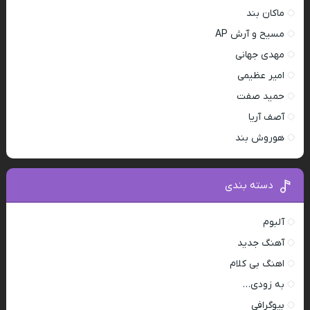
ماکان بند
مسیح و آرش AP
مهدی جهانی
امیر عظیمی
حمید صفت
آصف آریا
هوروش بند
دسته بندی
آلبوم
آهنگ جدید
اهنگ بی کلام
به زودی…
بیوگرافی