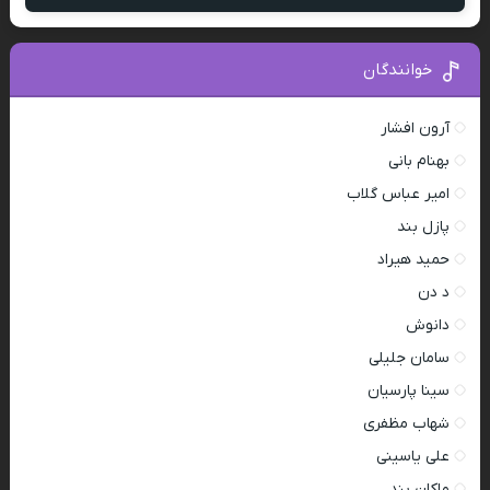
خوانندگان
آرون افشار
بهنام بانی
امیر عباس گلاب
پازل بند
حمید هیراد
د دن
دانوش
سامان جلیلی
سینا پارسیان
شهاب مظفری
علی یاسینی
ماکان بند