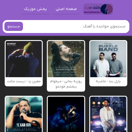
صفحه اصلی
پخش موزیک
جستجو
پازل بند - حاشیه
روزبه بمانی - میخوام
معین زد - نیست مثلت
ببخشم خودمو