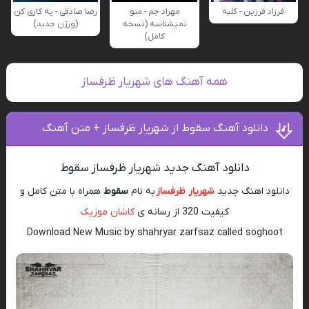
فرزاد فرزین - کلبه
مهراد جم - منو
رضا صادقی - یه کاری کن
نمیشناسه (نسخه
(ورژن جدید)
کامل)
همه آهنگ های شهریار ظرفساز
دانلود آهنگ سقوط از شهریار ظرفساز + متن آهنگ
دانلود آهنگ جدید شهریار ظرفساز سقوط
دانلود اهنگ جدید
شهریار ظرفساز
به نام
سقوط
همراه با متن کامل و
کیفیت 320 از رسانه ی
کاشان موزیک
Download New Music by shahryar zarfsaz called soghoot