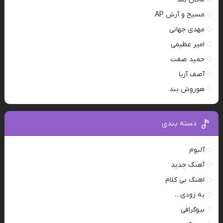
مسیح و آرش AP
مهدی جهانی
امیر عظیمی
حمید صفت
آصف آریا
هوروش بند
دسته بندی
آلبوم
آهنگ جدید
اهنگ بی کلام
به زودی…
بیوگرافی