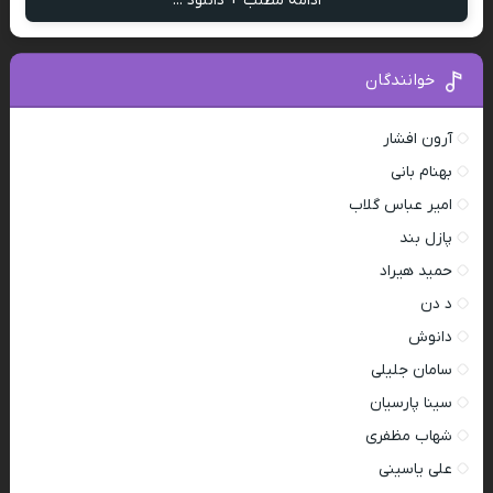
ادامه مطلب + دانلود ...
خوانندگان
آرون افشار
بهنام بانی
امیر عباس گلاب
پازل بند
حمید هیراد
د دن
دانوش
سامان جلیلی
سینا پارسیان
شهاب مظفری
علی یاسینی