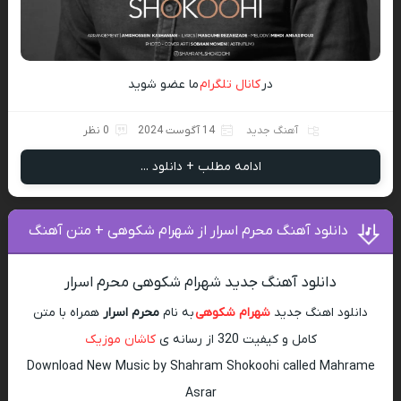
در
کانال تلگرام
ما عضو شوید
آهنگ جدید
14 آگوست 2024
0 نظر
ادامه مطلب + دانلود ...
دانلود آهنگ محرم اسرار از شهرام شکوهی + متن آهنگ
دانلود آهنگ جدید شهرام شکوهی محرم اسرار
دانلود اهنگ جدید
شهرام شکوهی
به نام
محرم اسرار
همراه با متن
کامل و کیفیت 320 از رسانه ی
کاشان موزیک
Download New Music by Shahram Shokoohi called Mahrame
Asrar