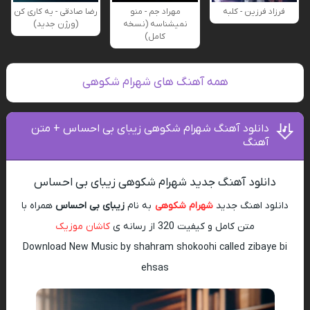
فرزاد فرزین - کلبه
مهراد جم - منو
رضا صادقی - یه کاری کن
نمیشناسه (نسخه
(ورژن جدید)
کامل)
همه آهنگ های شهرام شکوهی
دانلود آهنگ شهرام شکوهی زیبای بی احساس + متن
آهنگ
دانلود آهنگ جدید شهرام شکوهی زیبای بی احساس
دانلود اهنگ جدید
شهرام شکوهی
به نام
زیبای بی احساس
همراه با
متن کامل و کیفیت 320 از رسانه ی
کاشان موزیک
Download New Music by shahram shokoohi called zibaye bi
ehsas