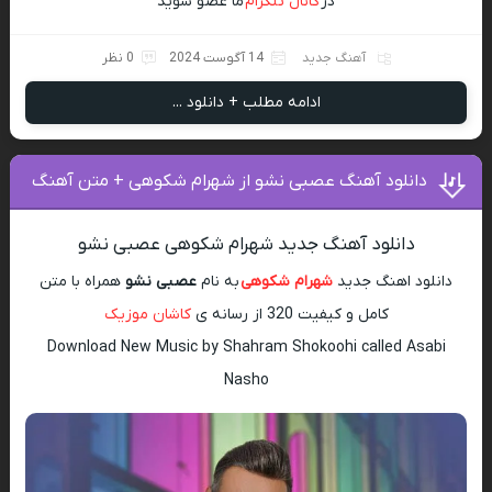
در
کانال تلگرام
ما عضو شوید
آهنگ جدید
14 آگوست 2024
0 نظر
ادامه مطلب + دانلود ...
دانلود آهنگ عصبی نشو از شهرام شکوهی + متن آهنگ
دانلود آهنگ جدید شهرام شکوهی عصبی نشو
دانلود اهنگ جدید
شهرام شکوهی
به نام
عصبی نشو
همراه با متن
کامل و کیفیت 320 از رسانه ی
کاشان موزیک
Download New Music by Shahram Shokoohi called Asabi
Nasho