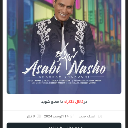
در
کانال تلگرام
ما عضو شوید
آهنگ جدید
14 آگوست 2024
0 نظر