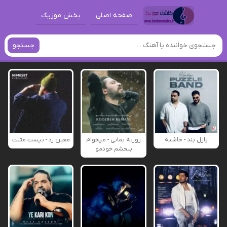
صفحه اصلی
پخش موزیک
جستجو
پازل بند - حاشیه
روزبه بمانی - میخوام
معین زد - نیست مثلت
ببخشم خودمو