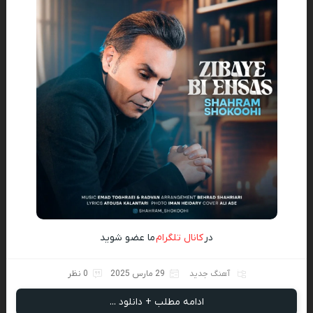
در
کانال تلگرام
ما عضو شوید
آهنگ جدید
29 مارس 2025
0 نظر
ادامه مطلب + دانلود ...