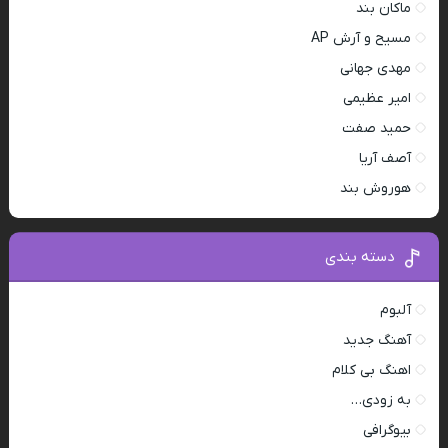
ماکان بند
مسیح و آرش AP
مهدی جهانی
امیر عظیمی
حمید صفت
آصف آریا
هوروش بند
دسته بندی
آلبوم
آهنگ جدید
اهنگ بی کلام
به زودی…
بیوگرافی