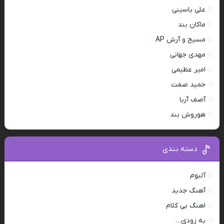
علی یاسینی
ماکان بند
مسیح و آرش AP
مهدی جهانی
امیر عظیمی
حمید صفت
آصف آریا
هوروش بند
دسته بندی
آلبوم
آهنگ جدید
اهنگ بی کلام
به زودی…