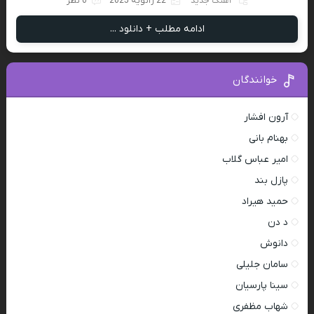
آهنگ جدید
22 ژانویه 2025
0 نظر
ادامه مطلب + دانلود ...
خوانندگان
آرون افشار
بهنام بانی
امیر عباس گلاب
پازل بند
حمید هیراد
د دن
دانوش
سامان جلیلی
سینا پارسیان
شهاب مظفری