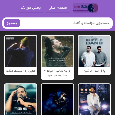
صفحه اصلی
پخش موزیک
جستجو
پازل بند - حاشیه
روزبه بمانی - میخوام
معین زد - نیست مثلت
ببخشم خودمو