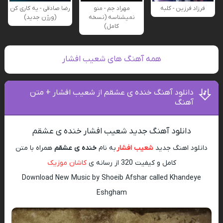
فرزاد فرزین - کلبه
مهراد جم - منو
رضا صادقی - یه کاری کن
نمیشناسه (نسخه
(ورژن جدید)
کامل)
همه آهنگ های شعیب افشار
دانلود آهنگ خنده ی عشقم از شعیب افشار + متن
آهنگ
دانلود آهنگ جدید شعیب افشار خنده ی عشقم
دانلود اهنگ جدید
شعیب افشار
به نام
خنده ی عشقم
همراه با متن
کامل و کیفیت 320 از رسانه ی
کاشان موزیک
Download New Music by Shoeib Afshar called Khandeye
Eshgham