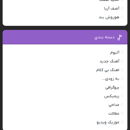
آصف آریا
هوروش بند
دسته بندی
آلبوم
آهنگ جدید
اهنگ بی کلام
به زودی…
بیوگرافی
ریمیکس
مداحی
مقالات
موزیک ویدیو