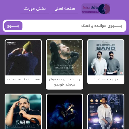
صفحه اصلی
پخش موزیک
جستجو
پازل بند - حاشیه
روزبه بمانی - میخوام
معین زد - نیست مثلت
ببخشم خودمو