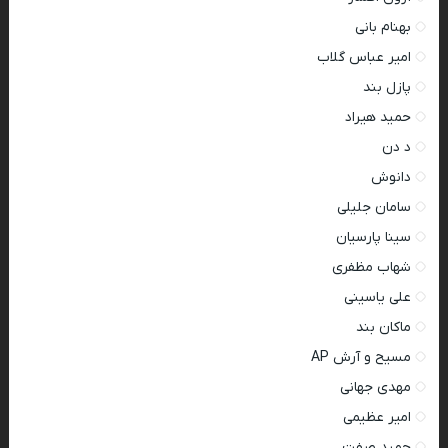
بهنام بانی
امیر عباس گلاب
پازل بند
حمید هیراد
د دن
دانوش
سامان جلیلی
سینا پارسیان
شهاب مظفری
علی یاسینی
ماکان بند
مسیح و آرش AP
مهدی جهانی
امیر عظیمی
حمید صفت