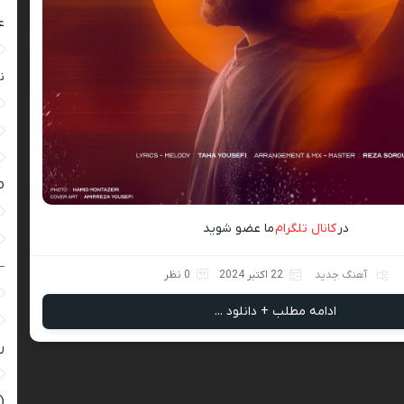
ع
ن
ro
در
کانال تلگرام
ما عضو شوید
–
آهنگ جدید
22 اکتبر 2024
0 نظر
ادامه مطلب + دانلود ...
ر
(