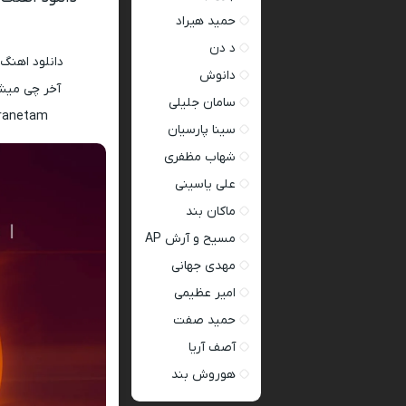
حمید هیراد
د دن
دانلود اهنگ
دانوش
آخر چی میشه همر
سامان جلیلی
aranetam
سینا پارسیان
شهاب مظفری
علی یاسینی
ماکان بند
مسیح و آرش AP
مهدی جهانی
امیر عظیمی
حمید صفت
آصف آریا
هوروش بند