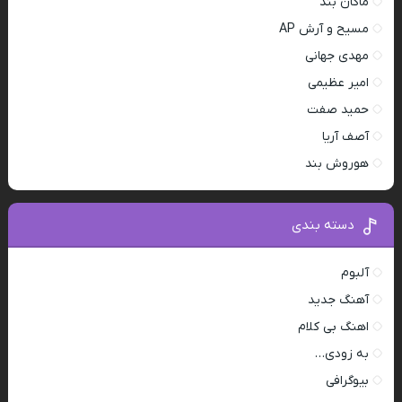
ماکان بند
مسیح و آرش AP
مهدی جهانی
امیر عظیمی
حمید صفت
آصف آریا
هوروش بند
دسته بندی
آلبوم
آهنگ جدید
اهنگ بی کلام
به زودی…
بیوگرافی