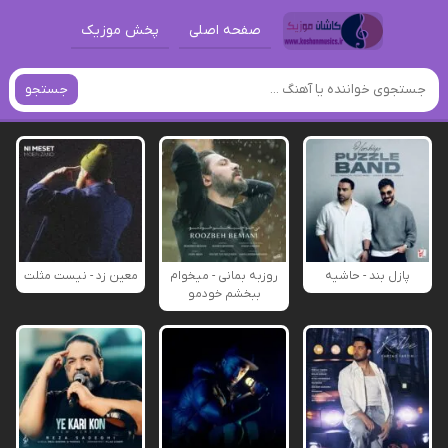
صفحه اصلی
پخش موزیک
جستجو
پازل بند - حاشیه
روزبه بمانی - میخوام
معین زد - نیست مثلت
ببخشم خودمو