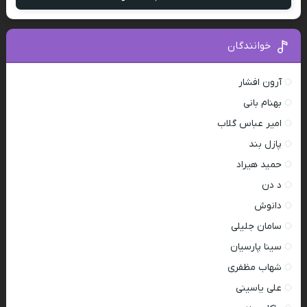
خوانندگان
آرون افشار
بهنام بانی
امیر عباس گلاب
پازل بند
حمید هیراد
د دن
دانوش
سامان جلیلی
سینا پارسیان
شهاب مظفری
علی یاسینی