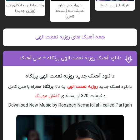
فرزاد فرزین - کلبه
مهراد جم - منو
رضا صادقی - یه کاری کن
نمیشناسه (نسخه
(ورژن جدید)
کامل)
همه آهنگ های روزبه نعمت الهی
دانلود آهنگ روزبه نعمت الهی پرتگاه + متن آهنگ
دانلود آهنگ جدید روزبه نعمت الهی پرتگاه
دانلود اهنگ جدید
روزبه نعمت الهی
به نام
پرتگاه
همراه با متن کامل
و کیفیت 320 از رسانه ی
کاشان موزیک
Download New Music by Roozbeh Nematollahi called Partgah