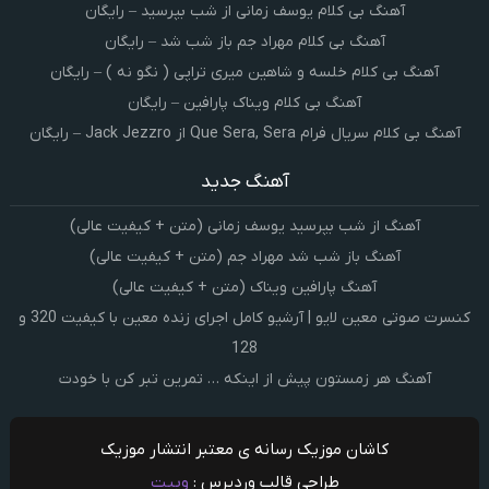
آهنگ بی کلام یوسف زمانی از شب بپرسید – رایگان
آهنگ بی کلام مهراد جم باز شب شد – رایگان
آهنگ بی کلام خلسه و شاهین میری تراپی ( نگو نه ) – رایگان
آهنگ بی کلام ویناک پارافین – رایگان
آهنگ بی کلام سریال فرام Que Sera, Sera از Jack Jezzro – رایگان
آهنگ جدید
آهنگ از شب بپرسید یوسف زمانی (متن + کیفیت عالی)
آهنگ باز شب شد مهراد جم (متن + کیفیت عالی)
آهنگ پارافین ویناک (متن + کیفیت عالی)
کنسرت صوتی معین لایو | آرشیو کامل اجرای زنده معین با کیفیت 320 و
128
آهنگ هر زمستون پیش از اینکه … تمرین تبر کن با خودت
کاشان موزیک رسانه ی معتبر انتشار موزیک
طراحی قالب وردپرس :
وبیت