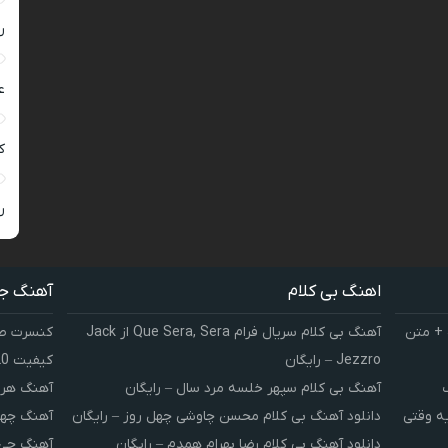
ر
ع
کی
ر
اهنگ بی کلام
آهنگ ج
 + متن
آهنگ بی کلام سریال فرام Que Sera, Sera از Jack
کنسرت صوت
Jezzro – رایگان
کیفیت 320 و 128
آهنگ بی کلام سپهر خلسه مرد سال – رایگان
آهنگ هر 
یه وقتی
دانلود آهنگ بی کلام محسن چاوشی چهل روز – رایگان
آهنگ چهل
دانلود آهنگ بی کلام رضا بهرام همدم – رایگان
آهنگ چی 