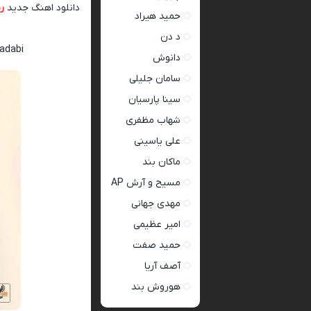
دانلود اهنگ جدید
ر
حمید هیراد
د دن
adabi
دانوش
سامان جلیلی
سینا پارسیان
شهاب مظفری
علی یاسینی
ماکان بند
مسیح و آرش AP
مهدی جهانی
امیر عظیمی
حمید صفت
آصف آریا
هوروش بند