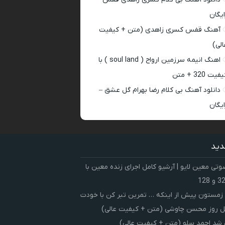
ایگان
آهنگ قفس کسری زاهدی (متن + کیفیت
الی)
اهنگ انیمه سرزمین ارواح ( soul land ) با
فیت 320 + متن
دانلود آهنگ بی کلام رضا بهرام گل عشق –
ایگان
دید
ی معین لایو | آرشیو کامل اجرای زنده معین با
زمستون پیش از اینکه … تمرین تبر کن با خودت
 روز محسن چاوشی (متن + کیفیت عالی)
شد احمد سلو (متن + کیفیت عالی)