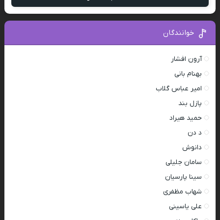
خوانندگان
آرون افشار
بهنام بانی
امیر عباس گلاب
پازل بند
حمید هیراد
د دن
دانوش
سامان جلیلی
سینا پارسیان
شهاب مظفری
علی یاسینی