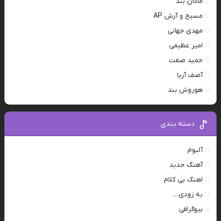
ماکان بند
مسیح و آرش AP
مهدی جهانی
امیر عظیمی
حمید صفت
آصف آریا
هوروش بند
دسته بندی
آلبوم
آهنگ جدید
اهنگ بی کلام
به زودی…
بیوگرافی