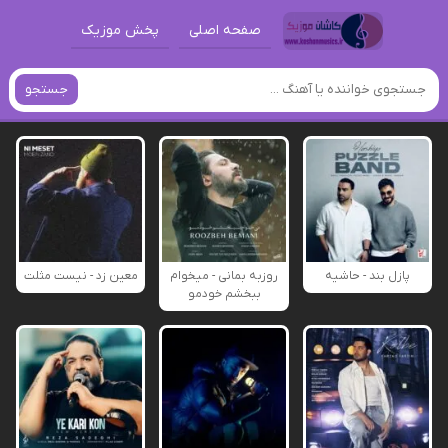
صفحه اصلی
پخش موزیک
جستجو
پازل بند - حاشیه
روزبه بمانی - میخوام
معین زد - نیست مثلت
ببخشم خودمو