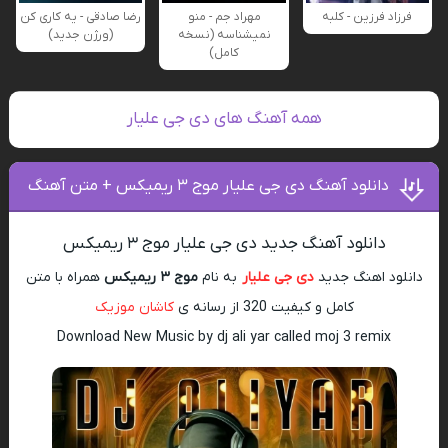
فرزاد فرزین - کلبه
مهراد جم - منو
رضا صادقی - یه کاری کن
نمیشناسه (نسخه
(ورژن جدید)
کامل)
همه آهنگ های دی جی علیار
دانلود آهنگ دی جی علیار موج ۳ ریمیکس + متن آهنگ
دانلود آهنگ جدید دی جی علیار موج ۳ ریمیکس
دانلود اهنگ جدید
دی جی علیار
به نام
موج ۳ ریمیکس
همراه با متن
کامل و کیفیت 320 از رسانه ی
کاشان موزیک
Download New Music by dj ali yar called moj 3 remix