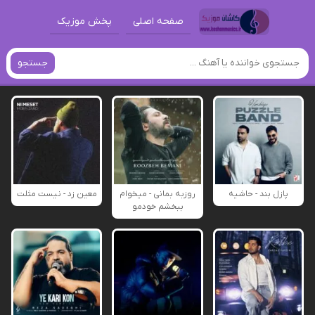
صفحه اصلی
پخش موزیک
جستجو
پازل بند - حاشیه
روزبه بمانی - میخوام
معین زد - نیست مثلت
ببخشم خودمو