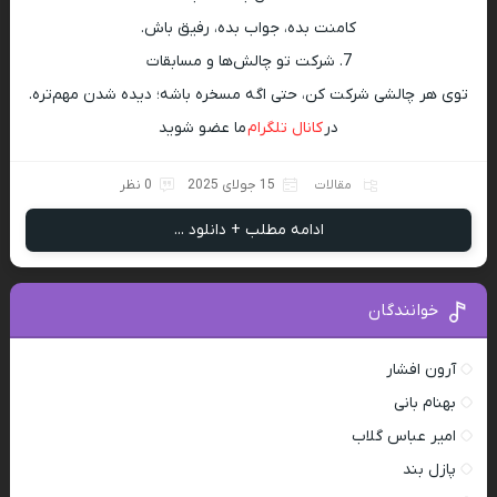
کامنت بده، جواب بده، رفیق باش.
7. شرکت تو چالش‌ها و مسابقات
توی هر چالشی شرکت کن، حتی اگه مسخره باشه؛ دیده شدن مهم‌تره.
در
کانال تلگرام
ما عضو شوید
مقالات
15 جولای 2025
0 نظر
ادامه مطلب + دانلود ...
خوانندگان
آرون افشار
بهنام بانی
امیر عباس گلاب
پازل بند