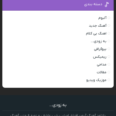
دسته بندی
آلبوم
آهنگ جدید
اهنگ بی کلام
به زودی…
بیوگرافی
ریمیکس
مداحی
مقالات
موزیک ویدیو
به زودی...
دانلود آهنگ آرون افشار امشب شب عاشقی و نوره + متن آهنگ