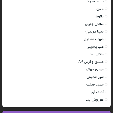
حمید هیراد
د دن
دانوش
سامان جلیلی
سینا پارسیان
شهاب مظفری
علی یاسینی
ماکان بند
مسیح و آرش AP
مهدی جهانی
امیر عظیمی
حمید صفت
آصف آریا
هوروش بند