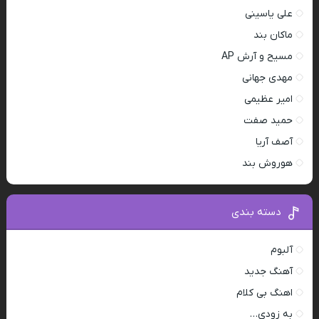
علی یاسینی
ماکان بند
مسیح و آرش AP
مهدی جهانی
امیر عظیمی
حمید صفت
آصف آریا
هوروش بند
دسته بندی
آلبوم
آهنگ جدید
اهنگ بی کلام
به زودی…