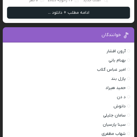
آهنگ جدید
19 ژانویه 2025
0 نظر
ادامه مطلب + دانلود ...
خوانندگان
آرون افشار
بهنام بانی
امیر عباس گلاب
پازل بند
حمید هیراد
د دن
دانوش
سامان جلیلی
سینا پارسیان
شهاب مظفری