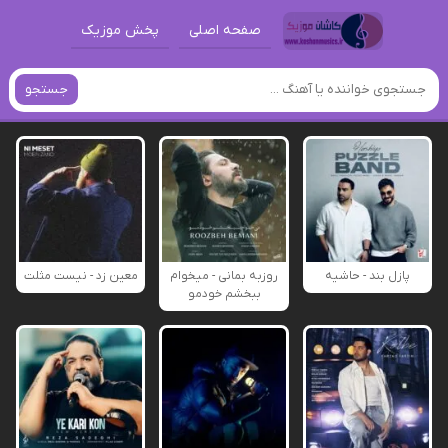
صفحه اصلی
پخش موزیک
جستجو
پازل بند - حاشیه
روزبه بمانی - میخوام
معین زد - نیست مثلت
ببخشم خودمو