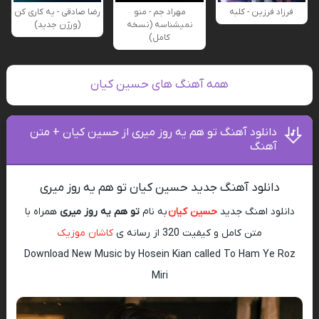
فرزاد فرزین - کلبه
مهراد جم - منو
رضا صادقی - یه کاری کن
نمیشناسه (نسخه
(ورژن جدید)
کامل)
همه آهنگ های حسین کیان
دانلود آهنگ تو هم یه روز میری از حسین کیان + متن
آهنگ
دانلود آهنگ جدید حسین کیان تو هم یه روز میری
دانلود اهنگ جدید
حسین کیان
به نام
تو هم یه روز میری
همراه با
متن کامل و کیفیت 320 از رسانه ی
کاشان موزیک
Download New Music by Hosein Kian called To Ham Ye Roz
Miri