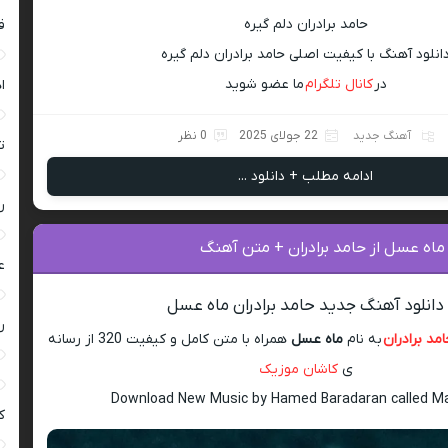
حامد برادران دلم گیره
ق
انلود آهنگ با کیفیت اصلی حامد برادران دلم گیره
در
کانال تلگرام
ما عضو شوید
ا
آهنگ جدید
22 جولای 2025
0 نظر
ت
ادامه مطلب + دانلود ...
ر
ماه عسل از حامد برادران + متن آهنگ
ع
دانلود آهنگ جدید حامد برادران ماه عسل
ر
مد برادران
به نام
ماه عسل
همراه با متن کامل و کیفیت 320 از رسانه
ی
کاشان موزیک
Download New Music by Hamed Baradaran called M
ک