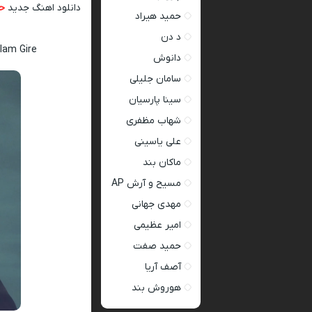
دانلود اهنگ جدید
حا
حمید هیراد
د دن
lam Gire
دانوش
سامان جلیلی
سینا پارسیان
شهاب مظفری
علی یاسینی
ماکان بند
مسیح و آرش AP
مهدی جهانی
امیر عظیمی
حمید صفت
آصف آریا
هوروش بند