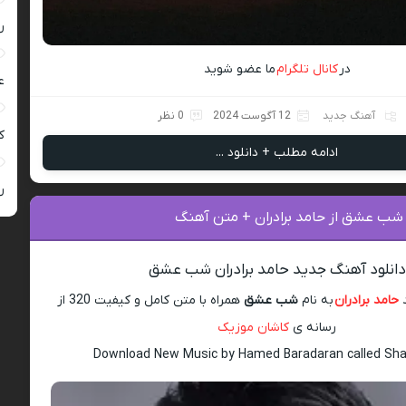
ر
در
کانال تلگرام
ما عضو شوید
ع
آهنگ جدید
12 آگوست 2024
0 نظر
کی
ادامه مطلب + دانلود ...
ر
 شب عشق از حامد برادران + متن آهنگ
دانلود آهنگ جدید حامد برادران شب عشق
د
حامد برادران
به نام
شب عشق
همراه با متن کامل و کیفیت 320 از
رسانه ی
کاشان موزیک
Download New Music by Hamed Baradaran called Sh