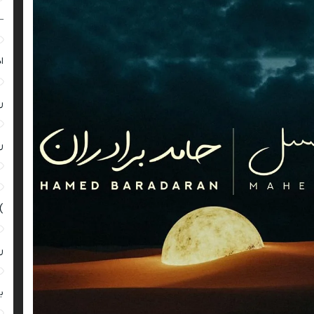
–
ا
ر
ر
)
ر
ب