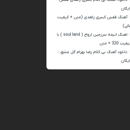
ایگان
آهنگ قفس کسری زاهدی (متن + کیفیت
الی)
اهنگ انیمه سرزمین ارواح ( soul land ) با
فیت 320 + متن
دانلود آهنگ بی کلام رضا بهرام گل عشق –
ایگان