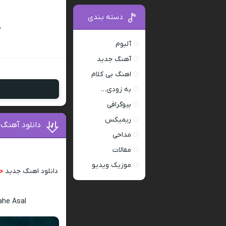
دسته بندی
د
آلبوم
آهنگ جدید
اهنگ بی کلام
به زودی…
بیوگرافی
ریمیکس
دانلود آهنگ 
مداحی
مقالات
موزیک ویدیو
دانلود اهنگ جدید
حا
ahe Asal