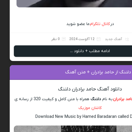
در
کانال تلگرام
ما عضو شوید
آهنگ جدید
12 آگوست 2024
0 نظر
ادامه مطلب + دانلود ...
دلتنگ از حامد برادران + متن آهنگ
دانلود آهنگ حامد برادران دلتنگ
مد برادران
به نام
دلتنگ
همراه با متن کامل و کیفیت 320 از رسانه ی
کاشان موزیک
Download New Music by Hamed Baradaran called 