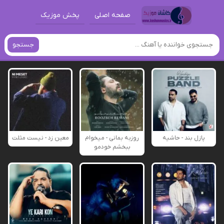
صفحه اصلی
پخش موزیک
جستجو
پازل بند - حاشیه
روزبه بمانی - میخوام
معین زد - نیست مثلت
ببخشم خودمو