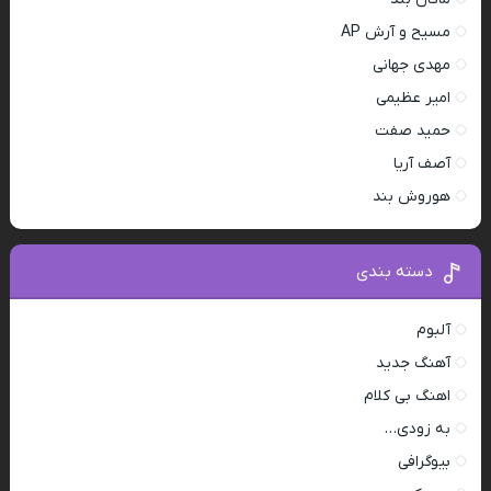
مسیح و آرش AP
مهدی جهانی
امیر عظیمی
حمید صفت
آصف آریا
هوروش بند
دسته بندی
آلبوم
آهنگ جدید
اهنگ بی کلام
به زودی…
بیوگرافی