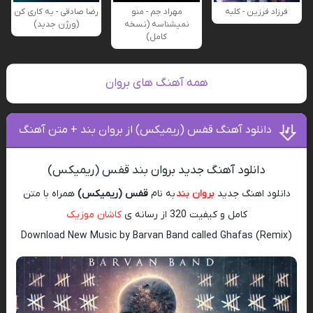
فرزاد فرزین - کلبه
مهراد جم - منو
رضا صادقی - یه کاری کن
نمیشناسه (نسخه
(ورژن جدید)
کامل)
همه آهنگ های بروان
دانلود آهنگ قفس (ریمیکس) از بروان بند + متن آهنگ
دانلود آهنگ جدید بروان بند قفس (ریمیکس)
دانلود اهنگ جدید
بروان بند
به نام
قفس (ریمیکس)
همراه با متن
کامل و کیفیت 320 از رسانه ی
کاشان موزیک
Download New Music by Barvan Band called Ghafas (Remix)