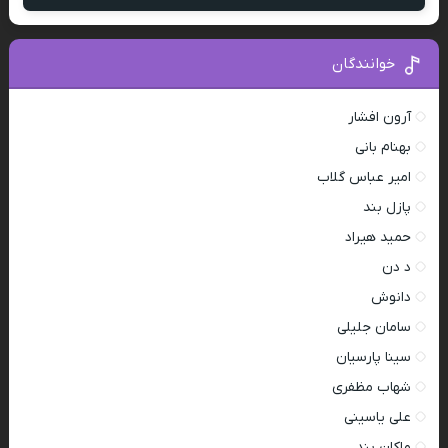
خوانندگان
آرون افشار
بهنام بانی
امیر عباس گلاب
پازل بند
حمید هیراد
د دن
دانوش
سامان جلیلی
سینا پارسیان
شهاب مظفری
علی یاسینی
ماکان بند