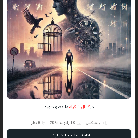
در
کانال تلگرام
ما عضو شوید
ریمیکس
18 ژانویه 2025
0 نظر
ادامه مطلب + دانلود ...