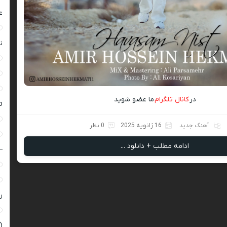
ع
ن
در
کانال تلگرام
ما عضو شوید
ro
آهنگ جدید
16 ژانویه 2025
0 نظر
ادامه مطلب + دانلود ...
–
ر
(