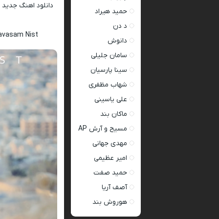
دانلود اهنگ جدید
ا
حمید هیراد
د دن
avasam Nist
دانوش
سامان جلیلی
سینا پارسیان
شهاب مظفری
علی یاسینی
ماکان بند
مسیح و آرش AP
مهدی جهانی
امیر عظیمی
حمید صفت
آصف آریا
هوروش بند