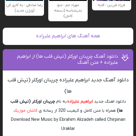
فرزاد فرزین - کلبه
مهراد جم - منو
رضا صادقی - یه کاری کن
نمیشناسه (نسخه
(ورژن جدید)
کامل)
همه آهنگ های ابراهیم علیزاده
دانلود آهنگ چرپنان اورکلر (تپش قلب ها) از ابراهیم
علیزاده + متن آهنگ
دانلود آهنگ جدید ابراهیم علیزاده چرپنان اورکلر (تپش قلب
ها)
دانلود اهنگ جدید
ابراهیم علیزاده
به نام
چرپنان اورکلر (تپش قلب
ها)
همراه با متن کامل و کیفیت 320 از رسانه ی
کاشان موزیک
Download New Music by Ebrahim Alizadeh called Chirpinan
Uraklar