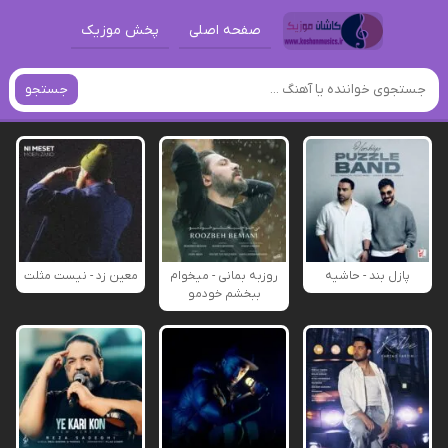
صفحه اصلی
پخش موزیک
جستجو
پازل بند - حاشیه
روزبه بمانی - میخوام
معین زد - نیست مثلت
ببخشم خودمو