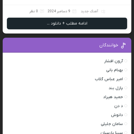
آهنگ جدید
9 دسامبر 2024
0 نظر
ادامه مطلب + دانلود ...
خوانندگان
آرون افشار
بهنام بانی
امیر عباس گلاب
پازل بند
حمید هیراد
د دن
دانوش
سامان جلیلی
سینا پارسیان