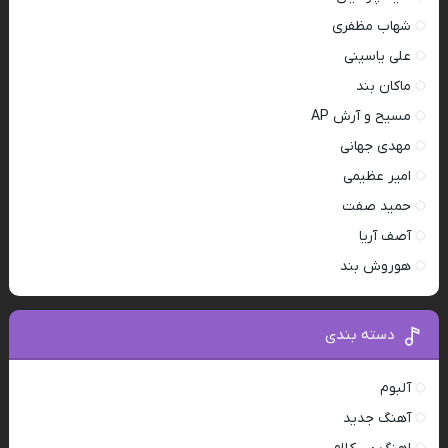
شهاب مظفری
علی یاسینی
ماکان بند
مسیح و آرش AP
مهدی جهانی
امیر عظیمی
حمید صفت
آصف آریا
هوروش بند
دسته بندی
آلبوم
آهنگ جدید