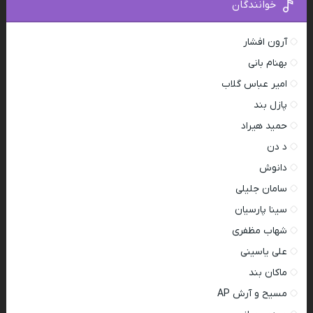
خوانندگان
آرون افشار
بهنام بانی
امیر عباس گلاب
پازل بند
حمید هیراد
د دن
دانوش
سامان جلیلی
سینا پارسیان
شهاب مظفری
علی یاسینی
ماکان بند
مسیح و آرش AP