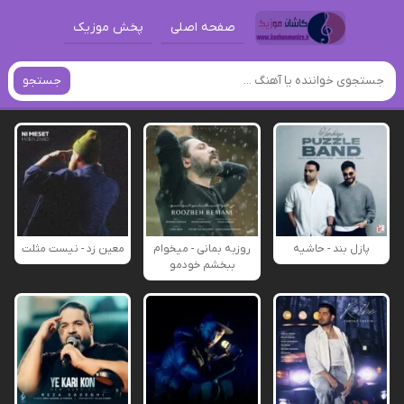
صفحه اصلی
پخش موزیک
جستجو
پازل بند - حاشیه
روزبه بمانی - میخوام
معین زد - نیست مثلت
ببخشم خودمو