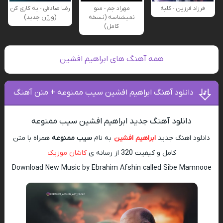
فرزاد فرزین - کلبه
مهراد جم - منو
رضا صادقی - یه کاری کن
نمیشناسه (نسخه
(ورژن جدید)
کامل)
همه آهنگ های ابراهیم افشین
دانلود آهنگ ابراهیم افشین سیب ممنوعه + متن آهنگ
دانلود آهنگ جدید ابراهیم افشین سیب ممنوعه
دانلود اهنگ جدید
ابراهیم افشین
به نام
سیب ممنوعه
همراه با متن
کامل و کیفیت 320 از رسانه ی
کاشان موزیک
Download New Music by Ebrahim Afshin called Sibe Mamnooe