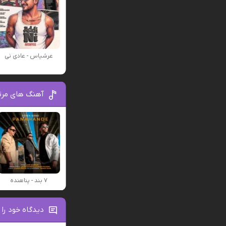
عرشیاس - عادی نی
آهنگ های مرتبط ۷
۷ بند - پناهنده
دیدگاه خود را 