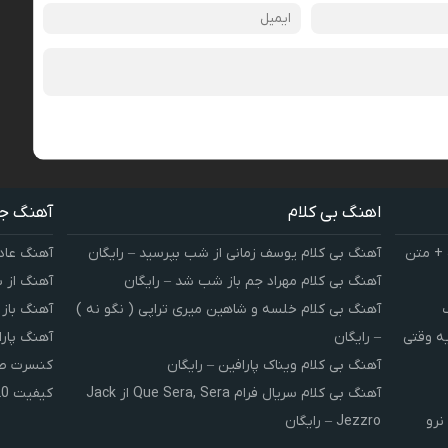
اهنگ بی کلام
آهنگ ج
 + متن
آهنگ بی کلام یوسف زمانی از شب بپرسید – رایگان
آهنگ عاد
آهنگ بی کلام مهراد جم باز شب شد – رایگان
آهنگ از 
آهنگ بی کلام خلسه و شاهین میری تراپی ( نگو نه )
آهنگ باز
یه وقتی
– رایگان
آهنگ پارا
آهنگ بی کلام ویناک پارافین – رایگان
کنسرت صوت
آهنگ بی کلام سریال فرام Que Sera, Sera از Jack
کیفیت 320 و 128
نرو
Jezzro – رایگان