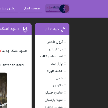
صفحه اصلی
پخش موزی
دانلود آهنگ ۷ بند اشتباه کردی + متن آهن
خوانندگان
آرون افشار
بهنام بانی
دانلود اهنگ جدید
۷ بن
امیر عباس گلاب
پازل بند
 Eshtebah Kardi
حمید هیراد
د دن
دانوش
سامان جلیلی
سینا پارسیان
شهاب مظفری