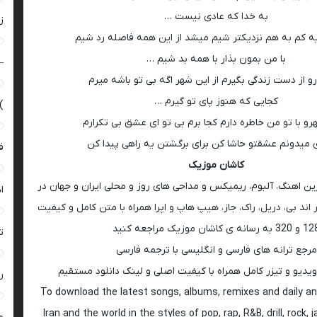
به خدا که عادی نیست …
زن
یه کم به هم نزدیکتر شیم میشد از این همه فاصله رد شیم
با من بمون بذار با همه بد شیم …
–
رو از دست زندگی بگیرم از این شهر اگه بی تو باشه میرم
کجایی که هنوز پای تو گیرم …
)
و با تو من خاطره دارم کجا برم بی تو ای عشق بی تکرارم
میدونم عشقتو حاشا کن برای برگشتن یه راهی پیدا کن
ق
کاشان موزیک
رین اهنگ، آلبوم، ریمیکس و مداحی های روز و محلی ایران و جهان در
ا
اند بی، دریل، راک، جاز، هیپ هاپ و اپرا همراه با متن کامل و کیفیت
 به رسانه ی کاشان موزیک مراجعه کنید
ت
مرجع ترانه های فارسی و انگلیسی با ترجمه فارسی
ویدیو و تیزر کامل همراه با کیفیت اصلی و لینک دانلود مستقیم
ر
To download the latest songs, albums, remixes and daily an
Iran and the world in the styles of pop, rap, R&B, drill, rock, 