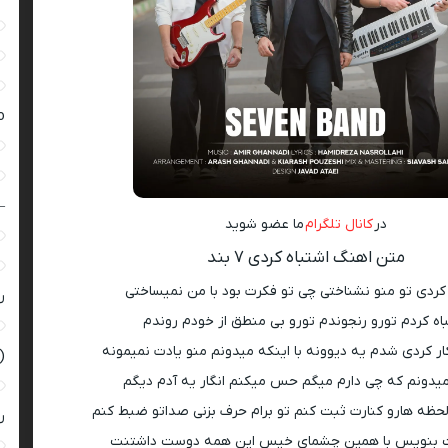
ro
–
در
کانال تلگرام
ما عضو شوید
متن اهنگ اشتباه کردی ۷ بند
 کردی تو منو نشناختی چی تو فکرت بود با من نمیساختی
ر
اه کردم تورو رنجوندم تورو بی منطق از خودم روندم
ار‌ کردی شدم یه دیوونه با اینکه میدونم منو یادت نمیمونه
(
یدونم که چی دارم میگم حس میکنم انگار یه آدم دیگم
ظه هارو کنارت ثبت کنم تو برام حرف بزنی صداتو ضبط کنم
ر
 بنویس با همین چشمای خیس این همه دوست داشتنت