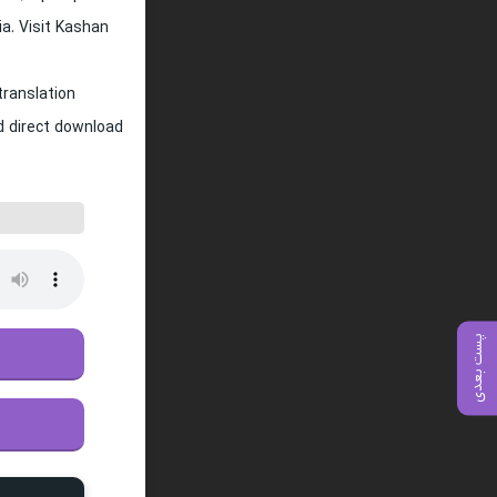
ia. Visit Kashan
translation
nd direct download
پست بعدی