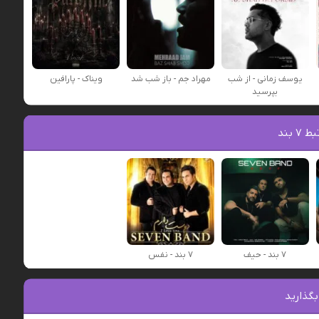
یوسف زمانی - از شب
مهراد جم - باز شب شد
ویناک - پارافین
بپرسید
 بند
۷ بند - حیف
۷ بند - نفس
بگذارید