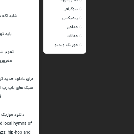
به زودی…
بیوگرافی
شاید اگه 
ریمیکس
مداحی
باید تو
مقالات
موزیک ویدیو
تموم شهر
مغروری 
برای دانلود جدید ت
سبک های پاپ،رپ ار 
128 و 320
دانلود موزیک 
d local hymns of
jazz, hip-hop and