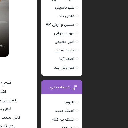
علی یاسینی
ماکان بند
مسیح و آرش AP
مهدی جهانی
امیر عظیمی
حمید صفت
آصف آریا
هوروش بند
اشتباه
دسته بندی
اشتب
با من چی ک
آلبوم
گاهی نم
آهنگ جدید
کاش میشد لح
اهنگ بی کلام
روی قلبت