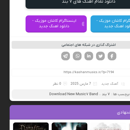
دانلود تمام آهنگ های ۷ بند
گرام کاشان موزیک -
اینستاگرام کاشان موزیک -
لود اهنگ جدید
دانلود اهنگ جدید
اشتراک گذاری در شبکه های اجتماعی
فیسوک
تویتر
لینکدین
واتساپ
تلگرام
آهنگ جدید
7 مارس 2025
0 نظر
برچسب ها :
۷ بند
،
Download New Music ۷ Band
نهادی