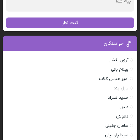
ثبت نظر
خوانندگان
آرون افشار
بهنام بانی
امیر عباس گلاب
پازل بند
حمید هیراد
د دن
دانوش
سامان جلیلی
سینا پارسیان