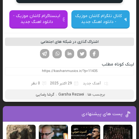
کانال تلگرام کاشان موزیک
اینستاگرام کاشان موزیک -
- دانلود اهنگ جدید
دانلود اهنگ جدید
اشتراک گذاری در شبکه های اجتماعی
فیسوک
تویتر
لینکدین
واتساپ
تلگرام
لینک کوتاه مطلب
آهنگ جدید
29 اکتبر 2025
0 نظر
برچسب ها :
Garsha Rezaei
،
گرشا رضایی
پست های پیشنهادی