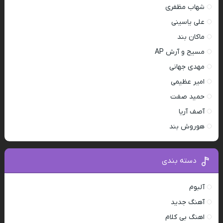
شهاب مظفری
علی یاسینی
ماکان بند
مسیح و آرش AP
مهدی جهانی
امیر عظیمی
حمید صفت
آصف آریا
هوروش بند
دسته بندی
آلبوم
آهنگ جدید
اهنگ بی کلام