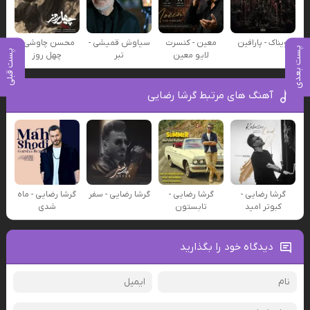
ویناک - پارافین
معین - کنسرت
سیاوش قمیشی -
محسن چاوشی -
پست بعدی
پست قبلی
لایو معین
تبر
چهل روز
آهنگ های مرتبط گرشا رضایی
گرشا رضایی -
گرشا رضایی -
گرشا رضایی - سفر
گرشا رضایی - ماه
کبوتر امید
تابستون
شدی
دیدگاه خود را بگذارید