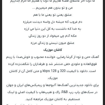
ما دوتا آخر عاشقای قصه هاییم ما دوتا با همیم اما اگرم جداییم
من و تو بدون هم میمیریم …
عشق یعنی تو یعنی ما با هم
دم غروب که میشه دل واسه دیدنت میلرزه
به خدا که داشتنت به کل این دنیا می ارزه
مگه آدم چی میخواد از دو روز زندگی
عشق میون نیستی و زندگی مرزه
کاشان موزیک
آهنگ «من و تو» از گرشا رضایی، خواننده محبوب و خوش‌صدا، با ریتم
فوق‌العاده و ملودی خفن منتشر شد و طرفداران را شگفت‌زده کرده
است. دانلود با کیفیت 320 و 128 kbps و متن کامل آن از کاشان
موزیک.
برای دانلود جدیدترین آهنگ‌ها، آلبوم‌ها و ریمیکس‌های ایران و جهان
در سبک‌های پاپ، رپ، R&B، راک و هیپ‌هاپ با کیفیت اصلی و لینک
مستقیم، به کاشان موزیک مراجعه کنید.