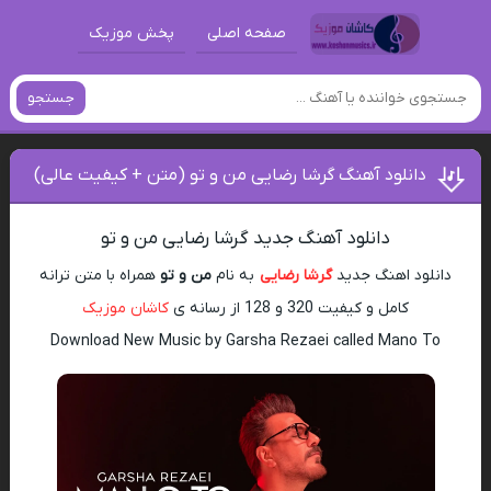
صفحه اصلی
پخش موزیک
جستجو
دانلود آهنگ گرشا رضایی من و تو (متن + کیفیت عالی)
دانلود آهنگ جدید گرشا رضایی من و تو
دانلود اهنگ جدید
گرشا رضایی
به نام
من و تو
همراه با متن ترانه
کامل و کیفیت 320 و 128 از رسانه ی
کاشان موزیک
Download New Music by Garsha Rezaei called Mano To