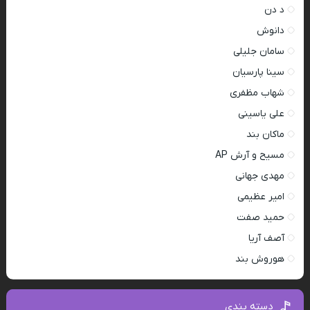
د دن
دانوش
سامان جلیلی
سینا پارسیان
شهاب مظفری
علی یاسینی
ماکان بند
مسیح و آرش AP
مهدی جهانی
امیر عظیمی
حمید صفت
آصف آریا
هوروش بند
دسته بندی