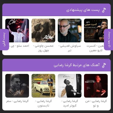
پست های پیشنهادی
پست بعدی
پست قبلی
معین - کنسرت
سیاوش قمیشی -
محسن چاوشی -
احمد سلو - چی شد
لایو معین
تبر
چهل روز
آهنگ های مرتبط گرشا رضایی
گرشا رضایی - من
گرشا رضایی -
گرشا رضایی -
گرشا رضایی - سفر
و تو
کبوتر امید
تابستون