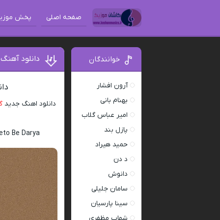
صفحه اصلی
پخش موزی
دانلود آهنگ 
خوانندگان
آرون افشار
دان
بهنام بانی
دانلود اهنگ جدید
گ
امیر عباس گلاب
پازل بند
eto Be Darya
حمید هیراد
د دن
دانوش
سامان جلیلی
سینا پارسیان
شهاب مظفری