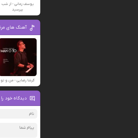
یوسف زمانی - از شب
بپرسید
آهنگ های مرت
گرشا رضایی - من و تو
دیدگاه خود را 