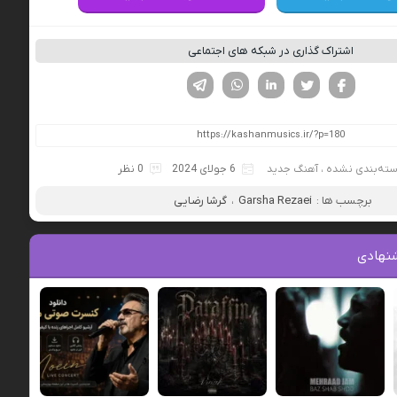
اشتراک گذاری در شبکه های اجتماعی
فیسوک
تویتر
لینکدین
واتساپ
تلگرام
ته‌بندی نشده
،
آهنگ جدید
6 جولای 2024
0 نظر
برچسب ها :
Garsha Rezaei
،
گرشا رضایی
نهادی