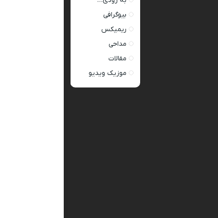
به زودی…
بیوگرافی
ریمیکس
مداحی
مقالات
موزیک ویدیو