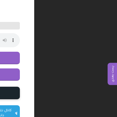
پست بعدی
کانال تل
دان