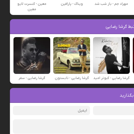
مهراد جم - باز شب شد
ویناک - پارافین
معین - کنسرت لایو
معین
بط گرشا رضایی
گرشا رضایی - کبوتر امید
گرشا رضایی - تابستون
گرشا رضایی - سفر
بگذارید