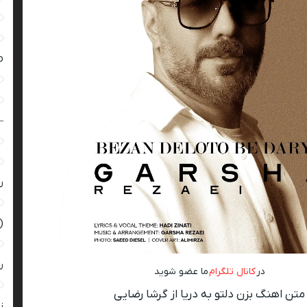
ro
–
ر
(
ر
در
کانال تلگرام
ما عضو شوید
متن اهنگ بزن دلتو به دریا از گرشا رضایی
زن