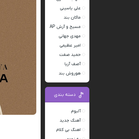
علی یاسینی
ماکان بند
مسیح و آرش AP
مهدی جهانی
امیر عظیمی
حمید صفت
آصف آریا
هوروش بند
دسته بندی
آلبوم
آهنگ جدید
اهنگ بی کلام