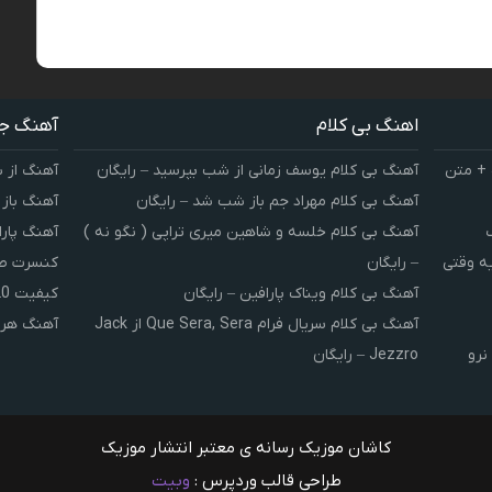
اهنگ بی کلام
آهنگ ج
 + متن
آهنگ بی کلام یوسف زمانی از شب بپرسید – رایگان
آهنگ از 
آهنگ بی کلام مهراد جم باز شب شد – رایگان
آهنگ باز
آهنگ بی کلام خلسه و شاهین میری تراپی ( نگو نه )
آهنگ پارا
یه وقتی
– رایگان
کنسرت صوت
آهنگ بی کلام ویناک پارافین – رایگان
کیفیت 320 و 128
آهنگ بی کلام سریال فرام Que Sera, Sera از Jack
آهنگ هر 
نرو
Jezzro – رایگان
کاشان موزیک رسانه ی معتبر انتشار موزیک
طراحی قالب وردپرس :
وبیت