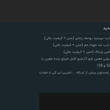
دید
شب بپرسید یوسف زمانی (متن + کیفیت عالی)
 شب شد مهراد جم (متن + کیفیت عالی)
فین ویناک (متن + کیفیت عالی)
ی معین لایو | آرشیو کامل اجرای زنده معین با
زمستون پیش از اینکه … تمرین تبر کن با خودت