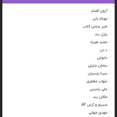
آرون افشار
بهنام بانی
امیر عباس گلاب
پازل بند
حمید هیراد
د دن
دانوش
سامان جلیلی
سینا پارسیان
شهاب مظفری
علی یاسینی
ماکان بند
مسیح و آرش AP
مهدی جهانی