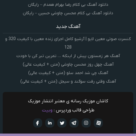
دانلود آهنگ بی کلام رضا بهرام همدم – رایگان
دانلود آهنگ بی کلام محسن چاوشی حسین – رایگان
آهنگ جدید
کنسرت صوتی معین لایو | آرشیو کامل اجرای زنده معین با کیفیت 320 و
128
آهنگ هر زمستون پیش از اینکه … تمرین تبر کن با خودت
آهنگ چهل روز محسن چاوشی (متن + کیفیت عالی)
آهنگ چی شد احمد سلو (متن + کیفیت عالی)
آهنگ وقتی رفت سوگند و سیجل (متن + کیفیت عالی)
کاشان موزیک رسانه ی معتبر انتشار موزیک
طراحی قالب وردپرس :
وبیت
آپارات
تلگرام
تويتر
اینستاگرام
لینکدین
فيسبو