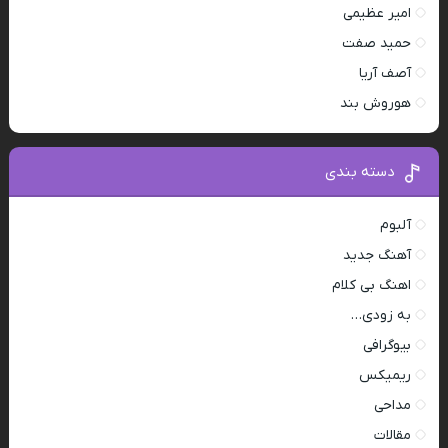
امیر عظیمی
حمید صفت
آصف آریا
هوروش بند
دسته بندی
آلبوم
آهنگ جدید
اهنگ بی کلام
به زودی…
بیوگرافی
ریمیکس
مداحی
مقالات