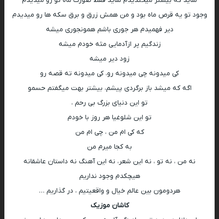
شاید که بیشتر میخندیدم شاید فقط صورت ماه تو رو میدیدم
وجود تو یه قرص ماه بود و من همش زرق و برق سکه ها رو میدیدم
دیر فهمیدم هر جوری باشم همونجوری میشه
زندگیم پر ازآدمایی مثه خودم میشه
زود دیر میشه
کی میدونه چی میدونه رو، کی میدونه ته قصه رو
اگه که میشد باز برگردی پیشم، بیشتر بهت میگفتم حسمو
تو این دنیای بزرگ بی رحم ،
تو این شلوغیا هر روز با خودم
که کی ام من ، چی ام من
به کجا میرم من
نه من ، نه تو ، نه این شعر، نه این آهنگ نه داستان عاشقانه
هیچکدم وجود نداریم
هردومون بین عالم خیال و واقعیتیم ، در گذاریم …
کاشان موزیک