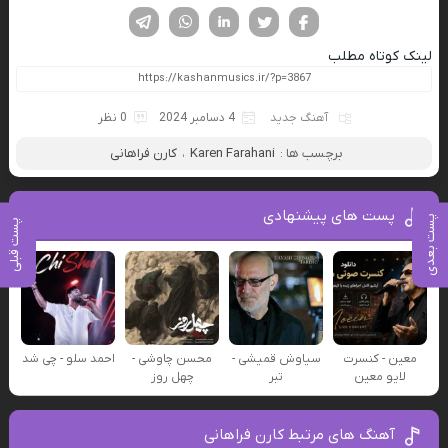
فیسوک
تویتر
لینکدین
واتساپ
تلگرام
لینک کوتاه مطلب
آهنگ جدید
4 دسامبر 2024
0 نظر
برچسب ها :
Karen Farahani
،
کارن فراهانی
پست های پیشنهادی
پست بعدی
پست قبلی
معین - کنسرت
سیاوش قمیشی -
محسن چاوشی -
احمد سلو - چی شد
لایو معین
تبر
چهل روز
آهنگ های مرتبط کارن فراهانی