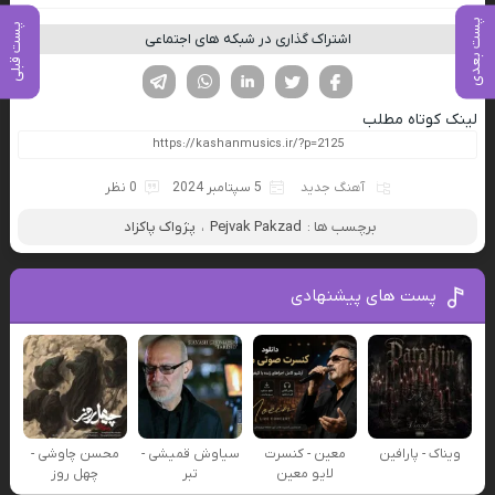
پست بعدی
پست قبلی
اشتراک گذاری در شبکه های اجتماعی
فیسوک
تویتر
لینکدین
واتساپ
تلگرام
لینک کوتاه مطلب
آهنگ جدید
5 سپتامبر 2024
0 نظر
برچسب ها :
Pejvak Pakzad
،
پژواک پاکزاد
پست های پیشنهادی
ویناک - پارافین
معین - کنسرت
سیاوش قمیشی -
محسن چاوشی -
لایو معین
تبر
چهل روز