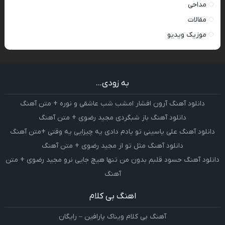
مداحی
مقالات
موزیک ویدیو
به زودی...
دانلود آهنگ آرون افشار امشب شب عاشقی و نوره + متن آهنگ
دانلود آهنگ باز شبگردی مجید رضوی + متن آهنگ
دانلود آهنگ علی یاسینی تو یادم دادی یه چیزایی یه وقتی +متن آهنگ
دانلود آهنگ مثل تو از مجید رضوی + متن آهنگ
دانلود آهنگ حسود قلبم بدون من تنها هیچ جایی نرو مجید رضوی + متن
آهنگ
اهنگ بی کلام
آهنگ بی کلام ویناک پارافین – رایگان