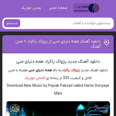
صفحه اصلی
پخش موزیک
جستجو
دانلود آهنگ همه دنیای منی از پژواک پاکزاد + متن
آهنگ
دانلود آهنگ جدید پژواک پاکزاد همه دنیای منی
دانلود اهنگ جدید
پژواک پاکزاد
به نام
همه دنیای منی
همراه با متن
کامل و کیفیت 320 از رسانه ی
کاشان موزیک
Download New Music by Pejvak Pakzad called Hame Donyaye
Mani