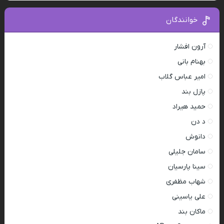
خوانندگان
آرون افشار
بهنام بانی
امیر عباس گلاب
پازل بند
حمید هیراد
د دن
دانوش
سامان جلیلی
سینا پارسیان
شهاب مظفری
علی یاسینی
ماکان بند