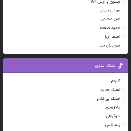
مسیح و آرش AP
مهدی جهانی
امیر عظیمی
حمید صفت
آصف آریا
هوروش بند
دسته بندی
آلبوم
آهنگ جدید
اهنگ بی کلام
به زودی…
بیوگرافی
ریمیکس