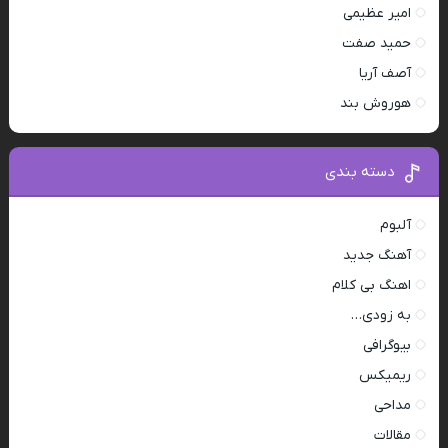
امیر عظیمی
حمید صفت
آصف آریا
هوروش بند
دسته بندی
آلبوم
آهنگ جدید
اهنگ بی کلام
به زودی…
بیوگرافی
ریمیکس
مداحی
مقالات