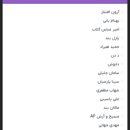
آرون افشار
بهنام بانی
امیر عباس گلاب
پازل بند
حمید هیراد
د دن
دانوش
سامان جلیلی
سینا پارسیان
شهاب مظفری
علی یاسینی
ماکان بند
مسیح و آرش AP
مهدی جهانی