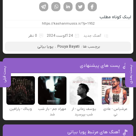
فیسوک
تویتر
لینکدین
واتساپ
تلگرام
لینک کوتاه مطلب
آهنگ جدید
24 آگوست 2024
0 نظر
برچسب ها :
Pouya Bayati
،
پویا بیاتی
پست های پیشنهادی
پست بعدی
پست قبلی
عرشیاس - عادی
یوسف زمانی - از
مهراد جم - باز شب
ویناک - پارافین
نی
شب بپرسید
شد
آهنگ های مرتبط پویا بیاتی