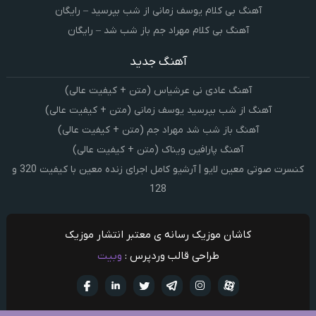
آهنگ بی کلام یوسف زمانی از شب بپرسید – رایگان
آهنگ بی کلام مهراد جم باز شب شد – رایگان
آهنگ جدید
آهنگ عادی نی عرشیاس (متن + کیفیت عالی)
آهنگ از شب بپرسید یوسف زمانی (متن + کیفیت عالی)
آهنگ باز شب شد مهراد جم (متن + کیفیت عالی)
آهنگ پارافین ویناک (متن + کیفیت عالی)
کنسرت صوتی معین لایو | آرشیو کامل اجرای زنده معین با کیفیت 320 و
128
کاشان موزیک رسانه ی معتبر انتشار موزیک
طراحی قالب وردپرس :
وبیت
آپارات
تلگرام
تويتر
اینستاگرام
لینکدین
فيسبو