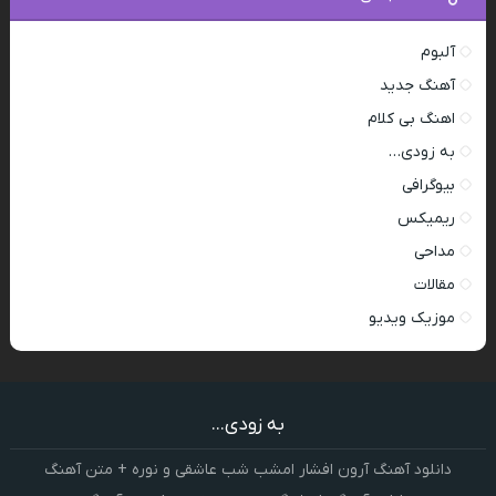
آلبوم
آهنگ جدید
اهنگ بی کلام
به زودی…
بیوگرافی
ریمیکس
مداحی
مقالات
موزیک ویدیو
به زودی...
دانلود آهنگ آرون افشار امشب شب عاشقی و نوره + متن آهنگ