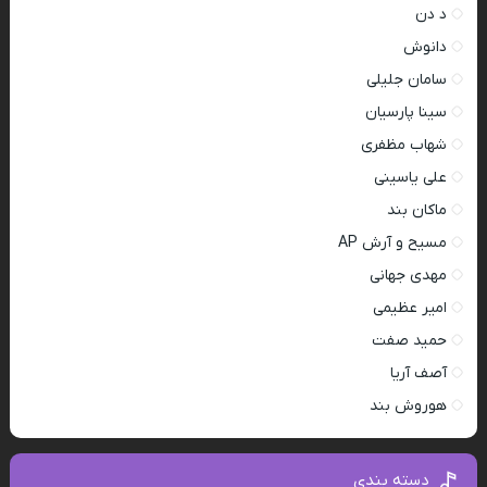
د دن
دانوش
سامان جلیلی
سینا پارسیان
شهاب مظفری
علی یاسینی
ماکان بند
مسیح و آرش AP
مهدی جهانی
امیر عظیمی
حمید صفت
آصف آریا
هوروش بند
دسته بندی