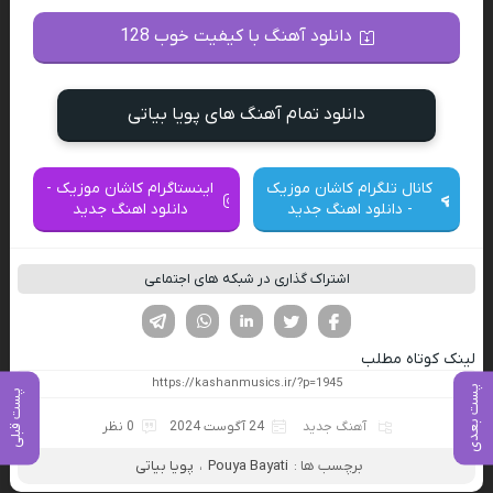
دانلود آهنگ با کیفیت خوب 128
دانلود تمام آهنگ های پویا بیاتی
کانال تلگرام کاشان موزیک
اینستاگرام کاشان موزیک -
- دانلود اهنگ جدید
دانلود اهنگ جدید
اشتراک گذاری در شبکه های اجتماعی
فیسوک
تویتر
لینکدین
واتساپ
تلگرام
لینک کوتاه مطلب
پست بعدی
پست قبلی
آهنگ جدید
24 آگوست 2024
0 نظر
برچسب ها :
Pouya Bayati
،
پویا بیاتی