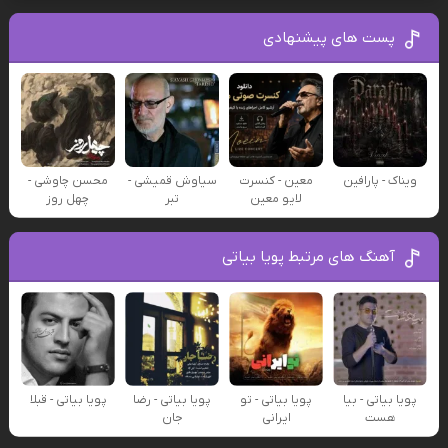
پست های پیشنهادی
ویناک - پارافین
معین - کنسرت
سیاوش قمیشی -
محسن چاوشی -
لایو معین
تبر
چهل روز
آهنگ های مرتبط پویا بیاتی
پویا بیاتی - بیا
پویا بیاتی - تو
پویا بیاتی - رضا
پویا بیاتی - قبلا
هست
ایرانی
جان