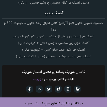
دانلود آهنگ بی کلام محسن چاوشی حسین – رایگان
آهنگ جدید
کنسرت صوتی معین لایو | آرشیو کامل اجرای زنده معین با کیفیت 320 و
128
آهنگ هر زمستون پیش از اینکه … تمرین تبر کن با خودت
آهنگ چهل روز محسن چاوشی (متن + کیفیت عالی)
آهنگ چی شد احمد سلو (متن + کیفیت عالی)
آهنگ وقتی رفت سوگند و سیجل (متن + کیفیت عالی)
کاشان موزیک رسانه ی معتبر انتشار موزیک
طراحی قالب وردپرس :
وبیت
آپارات
تلگرام
تويتر
اینستاگرام
لینکدین
فيسبو
در کانال تلگرام کاشان موزیک عضو شوید