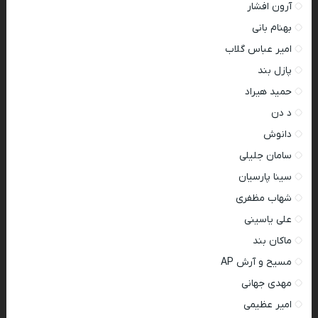
آرون افشار
بهنام بانی
امیر عباس گلاب
پازل بند
حمید هیراد
د دن
دانوش
سامان جلیلی
سینا پارسیان
شهاب مظفری
علی یاسینی
ماکان بند
مسیح و آرش AP
مهدی جهانی
امیر عظیمی