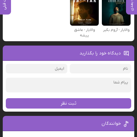
پست بعدی
پست قبلی
والایار - آروم بگیر
والایار - عاشق
پیشه
دیدگاه خود را بگذارید
ثبت نظر
خوانندگان