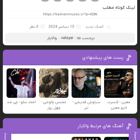
لینک کوتاه مطلب
آهنگ جدید
15 دسامبر 2024
0 نظر
برچسب ها :
valayar
،
والایار
پست های پیشنهادی
معین - کنسرت
سیاوش قمیشی -
محسن چاوشی -
احمد سلو - چی شد
لایو معین
تبر
چهل روز
آهنگ های مرتبط والایار