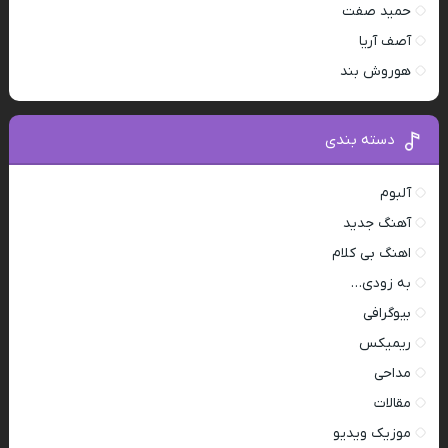
حمید صفت
آصف آریا
هوروش بند
دسته بندی
آلبوم
آهنگ جدید
اهنگ بی کلام
به زودی…
بیوگرافی
ریمیکس
مداحی
مقالات
موزیک ویدیو