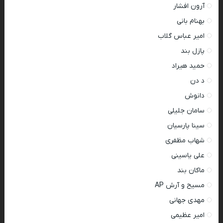
آرون افشار
بهنام بانی
امیر عباس گلاب
پازل بند
حمید هیراد
د دن
دانوش
سامان جلیلی
سینا پارسیان
شهاب مظفری
علی یاسینی
ماکان بند
مسیح و آرش AP
مهدی جهانی
امیر عظیمی