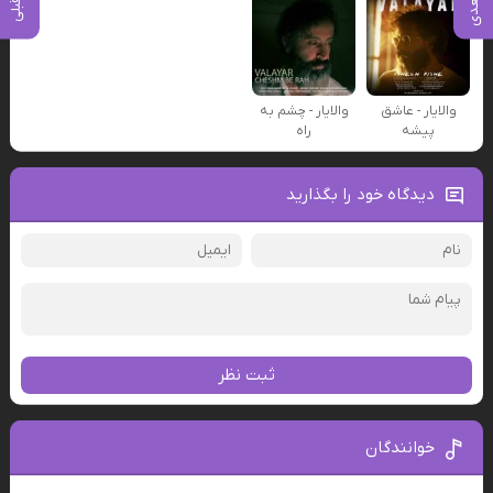
والایار - عاشق
والایار - چشم به
پیشه
راه
دیدگاه خود را بگذارید
ثبت نظر
خوانندگان