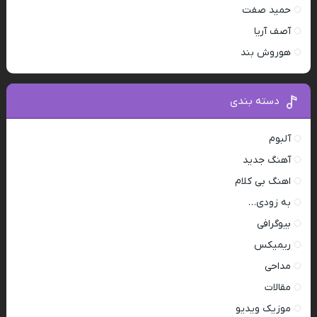
حمید صفت
آصف آریا
هوروش بند
دسته بندی
آلبوم
آهنگ جدید
اهنگ بی کلام
به زودی…
بیوگرافی
ریمیکس
مداحی
مقالات
موزیک ویدیو