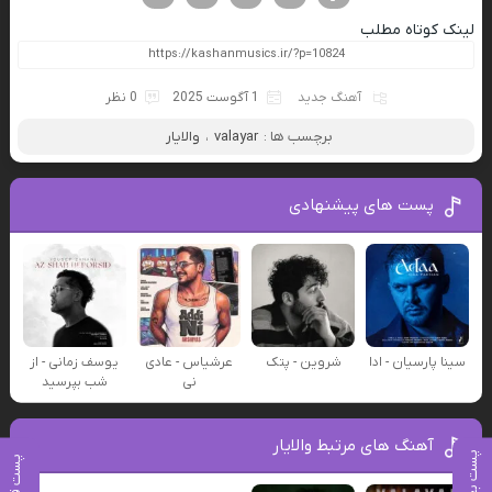
لینک کوتاه مطلب
آهنگ جدید
1 آگوست 2025
0 نظر
برچسب ها :
valayar
،
والایار
پست های پیشنهادی
سینا پارسیان - ادا
شروین - پتک
عرشیاس - عادی
یوسف زمانی - از
نی
شب بپرسید
آهنگ های مرتبط والایار
پست بعدی
پست قبلی