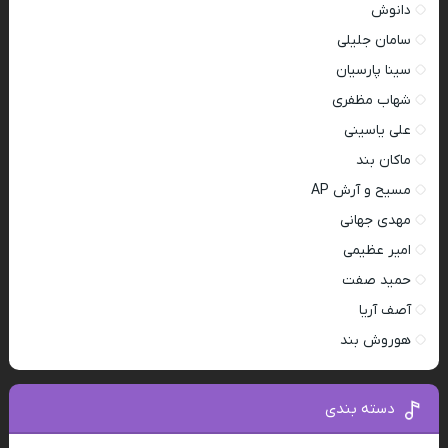
دانوش
سامان جلیلی
سینا پارسیان
شهاب مظفری
علی یاسینی
ماکان بند
مسیح و آرش AP
مهدی جهانی
امیر عظیمی
حمید صفت
آصف آریا
هوروش بند
دسته بندی