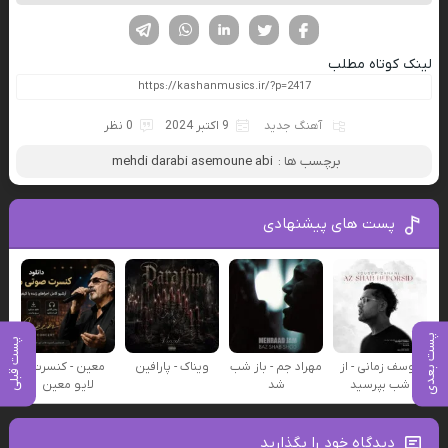
فیسوک
تویتر
لینکدین
واتساپ
تلگرام
لینک کوتاه مطلب
آهنگ جدید
9 اکتبر 2024
0 نظر
برچسب ها :
mehdi darabi asemoune abi
پست های پیشنهادی
پست بعدی
پست قبلی
یوسف زمانی - از
مهراد جم - باز شب
ویناک - پارافین
معین - کنسرت
شب بپرسید
شد
لایو معین
دیدگاه خود را بگذارید