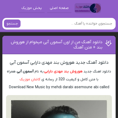
صفحه اصلی
پخش موزیک
جستجو
دانلود آهنگ من از اون آسمون آبی میخوام از هوروش
بند + متن آهنگ
دانلود آهنگ جدید هوروش بند مهدی دارابی آسمون آبی
دانلود اهنگ جدید
هوروش بند مهدی دارابی
به نام
آسمون آبی
همراه
با متن کامل و کیفیت 320 از رسانه ی
کاشان موزیک
Download New Music by mehdi darabi asemoune abi called