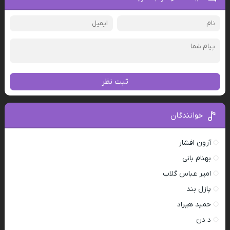
ثبت نظر
خوانندگان
آرون افشار
بهنام بانی
امیر عباس گلاب
پازل بند
حمید هیراد
د دن