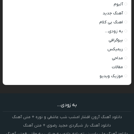
آلبوم
آهنگ جدید
اهنگ بی کلام
به زودی…
بیوگرافی
ریمیکس
مداحی
مقالات
موزیک ویدیو
به زودی...
دانلود آهنگ آرون افشار امشب شب عاشقی و نوره + متن آهنگ
دانلود آهنگ باز شبگردی مجید رضوی + متن آهنگ
دانلود آهنگ علی یاسینی تو یادم دادی یه چیزایی یه وقتی +متن آهنگ