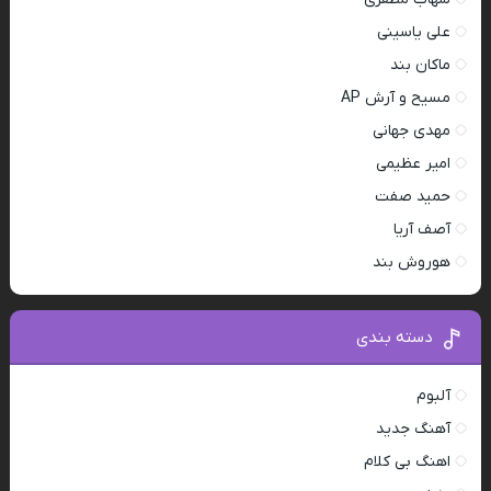
علی یاسینی
ماکان بند
مسیح و آرش AP
مهدی جهانی
امیر عظیمی
حمید صفت
آصف آریا
هوروش بند
دسته بندی
آلبوم
آهنگ جدید
اهنگ بی کلام