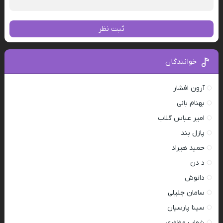
ثبت نظر
خوانندگان
آرون افشار
بهنام بانی
امیر عباس گلاب
پازل بند
حمید هیراد
د دن
دانوش
سامان جلیلی
سینا پارسیان
شهاب مظفری