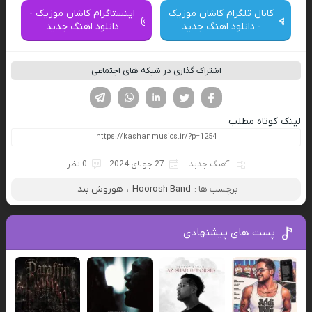
کانال تلگرام کاشان موزیک
اینستاگرام کاشان موزیک -
- دانلود اهنگ جدید
دانلود اهنگ جدید
اشتراک گذاری در شبکه های اجتماعی
فیسوک
تویتر
لینکدین
واتساپ
تلگرام
لینک کوتاه مطلب
آهنگ جدید
27 جولای 2024
0 نظر
برچسب ها :
Hoorosh Band
،
هوروش بند
پست های پیشنهادی