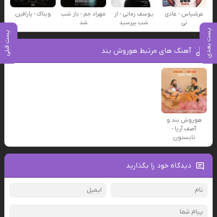
عرشیاس - عادی
یوسف زمانی - از
مهراد جم - باز شب
ویناک - پارافین
نی
شب بپرسید
شد
پست بعدی
پست قبلی
آهنگ های مرتبط هوروش بند
هوروش بند و
آصف آریا -
تابستون
دیدگاه خود را بگذارید