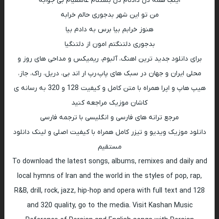
اینجا همه دل دادنام دل بستنام عاشقیام بی جوابه
من تو این شهر بدجوری حالم خرابه
هنوز خرابم بیا برس به دادم بیا
بدجوری دلتنگتم امون از دلتنگیا
برای دانلود جدید ترین اهنگ، آلبوم، ریمیکس و مداحی های روز و
محلی ایران و جهان در سبک های پاپ،رپ ار اند بی، دریل، راک، جاز،
هیپ هاپ و اپرا همراه با متن کامل و کیفیت 128 و 320 به رسانه ی
کاشان موزیک مراجعه کنید
مرجع ترانه های فارسی و انگلیسی با ترجمه فارسی
دانلود موزیک ویدیو و تیزر کامل همراه با کیفیت اصلی و لینک دانلود
مستقیم
To download the latest songs, albums, remixes and daily and
local hymns of Iran and the world in the styles of pop, rap,
R&B, drill, rock, jazz, hip-hop and opera with full text and 128
and 320 quality, go to the media. Visit Kashan Music