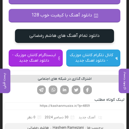
دانلود آهنگ با کیفیت خوب 128
دانلود تمام آهنگ های هاشم رمضانی
کانال تلگرام کاشان موزیک
اینستاگرام کاشان موزیک -
- دانلود اهنگ جدید
دانلود اهنگ جدید
پست بعدی
پست قبلی
اشتراک گذاری در شبکه های اجتماعی
فیسوک
تویتر
لینکدین
واتساپ
تلگرام
لینک کوتاه مطلب
آهنگ جدید
30 دسامبر 2024
0 نظر
برچسب ها :
Hashem Ramezani
،
هاشم رمضانی