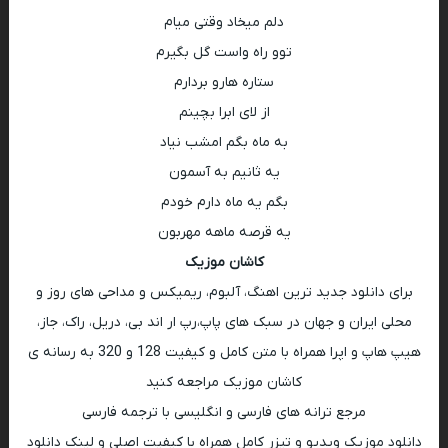
دلم میخاد وقتی میام
توو راه واست گل بگیرم
ستاره هارو بردارم
از لای ابرا بچینم
به ماه بگم امشب نیاد
یه ثانیم به آسمون
بگم یه ماه دارم خودم
یه قرصه ماهه مهربون
کاشان موزیک
برای دانلود جدید ترین اهنگ، آلبوم، ریمیکس و مداحی های روز و
محلی ایران و جهان در سبک های پاپ،رپ ار اند بی، دریل، راک، جاز،
هیپ هاپ و اپرا همراه با متن کامل و کیفیت 128 و 320 به رسانه ی
کاشان موزیک مراجعه کنید
مرجع ترانه های فارسی و انگلیسی با ترجمه فارسی
دانلود موزیک ویدیو و تیزر کامل همراه با کیفیت اصلی و لینک دانلود