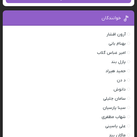
خوانندگان
آرون افشار
بهنام بانی
امیر عباس گلاب
پازل بند
حمید هیراد
د دن
دانوش
سامان جلیلی
سینا پارسیان
شهاب مظفری
علی یاسینی
ماکان بند