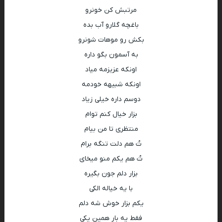
مرتبش کن خونرو
باغچه گلارو آب بده
بکش رو موهات شونرو
به آسمون بگو داره
اونکه عزیزمه میاد
اونکه شبیهه خودمه
دوسم داره خیلی زیاد
بزار خیال کنم توام
منتظری تا من بیام
تُ هم دلت تنگه برام
تُ هم یکم منو میخای
بزار دلم جون بگیره
با یه خیاله الکی
یکم بزار خوش شه دلم
فقط یه بار همین یکی