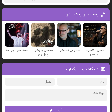
پست های پیشنهادی
معین - کنسرت
سیاوش قمیشی -
محسن چاوشی -
احمد سلو - چی شد
لایو معین
تبر
چهل روز
دیدگاه خود را بگذارید
ثبت نظر