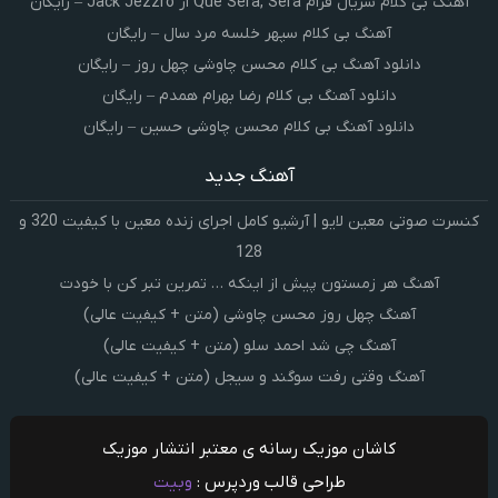
آهنگ بی کلام سریال فرام Que Sera, Sera از Jack Jezzro – رایگان
آهنگ بی کلام سپهر خلسه مرد سال – رایگان
دانلود آهنگ بی کلام محسن چاوشی چهل روز – رایگان
دانلود آهنگ بی کلام رضا بهرام همدم – رایگان
دانلود آهنگ بی کلام محسن چاوشی حسین – رایگان
آهنگ جدید
کنسرت صوتی معین لایو | آرشیو کامل اجرای زنده معین با کیفیت 320 و
128
آهنگ هر زمستون پیش از اینکه … تمرین تبر کن با خودت
آهنگ چهل روز محسن چاوشی (متن + کیفیت عالی)
آهنگ چی شد احمد سلو (متن + کیفیت عالی)
آهنگ وقتی رفت سوگند و سیجل (متن + کیفیت عالی)
کاشان موزیک رسانه ی معتبر انتشار موزیک
طراحی قالب وردپرس :
وبیت