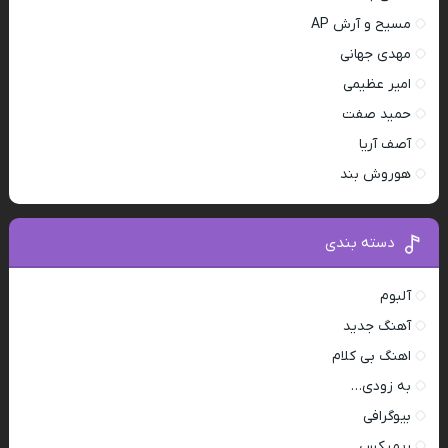
مسیح و آرش AP
مهدی جهانی
امیر عظیمی
حمید صفت
آصف آریا
هوروش بند
دسته بندی
آلبوم
آهنگ جدید
اهنگ بی کلام
به زودی…
بیوگرافی
ریمیکس