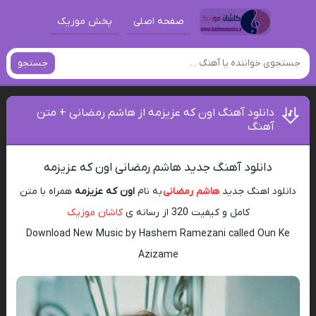
صفحه اصلی
پخش موزیک
جستجو
دانلود آهنگ اون که عزیزمه از هاشم رمضانی + متن
آهنگ
دانلود آهنگ جدید هاشم رمضانی اون که عزیزمه
دانلود اهنگ جدید
هاشم رمضانی
به نام
اون که عزیزمه
همراه با متن
کامل و کیفیت 320 از رسانه ی
کاشان موزیک
Download New Music by Hashem Ramezani called Oun Ke
Azizame