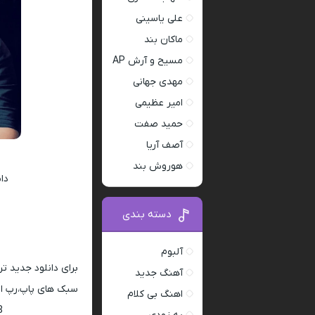
علی یاسینی
ماکان بند
مسیح و آرش AP
مهدی جهانی
امیر عظیمی
حمید صفت
آصف آریا
هوروش بند
دا
دسته بندی
آلبوم
برای دانلود جدید ت
آهنگ جدید
سبک های پاپ،رپ ار 
اهنگ بی کلام
128 و 320