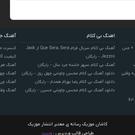
اهنگ بی کلام
آهنگ ج
 + متن
آهنگ بی کلام سریال فرام Que Sera, Sera از Jack
کنسرت صوت
Jezzro – رایگان
کیفیت 320 و 128
آهنگ بی کلام سپهر خلسه مرد سال – رایگان
آهنگ هر 
یه وقتی
دانلود آهنگ بی کلام محسن چاوشی چهل روز – رایگان
آهنگ چهل
دانلود آهنگ بی کلام رضا بهرام همدم – رایگان
آهنگ چی 
دانلود آهنگ بی کلام محسن چاوشی حسین – رایگان
آهنگ وقت
نرو
کاشان موزیک رسانه ی معتبر انتشار موزیک
طراحی قالب وردپرس :
وبیت