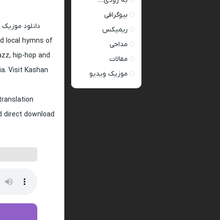
به زودی…
بیوگرافی
دانلود موزیک 
ریمیکس
d local hymns of
مداحی
jazz, hip-hop and
مقالات
ia. Visit Kashan
موزیک ویدیو
translation
nd direct download