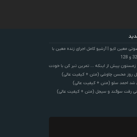
دید
ی معین لایو | آرشیو کامل اجرای زنده معین با
زمستون پیش از اینکه … تمرین تبر کن با خودت
 روز محسن چاوشی (متن + کیفیت عالی)
شد احمد سلو (متن + کیفیت عالی)
ی رفت سوگند و سیجل (متن + کیفیت عالی)