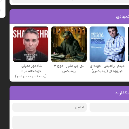
ر
نهادی
میثم ابراهیمی - خونه ی
دی جی علیار - موج ۳
شادمهر عقیلی -
فیروزه ای (ریمیکس)
ریمیکس
خوشحالم برات
(ریمیکس دیجی امیر)
بگذارید