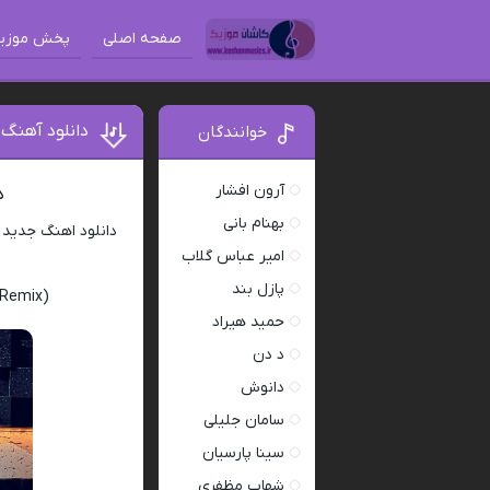
صفحه اصلی
پخش موزی
دانلود آهنگ 
خوانندگان
آرون افشار
د
بهنام بانی
دانلود اهنگ جدید
امیر عباس گلاب
پازل بند
(Remix)
حمید هیراد
د دن
دانوش
سامان جلیلی
سینا پارسیان
شهاب مظفری