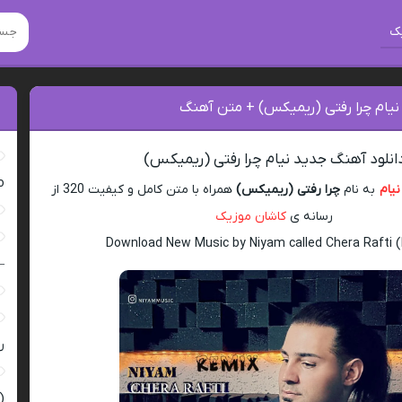
ک
نیام چرا رفتی (ریمیکس) + متن آهنگ
انلود آهنگ جدید نیام چرا رفتی (ریمیکس)
ro
نیام
به نام
چرا رفتی (ریمیکس)
همراه با متن کامل و کیفیت 320 از
رسانه ی
کاشان موزیک
Download New Music by Niyam called Chera Rafti 
–
ر
(