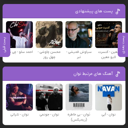
پست های پیشنهادی
پست بعدی
پست قبلی
معین - کنسرت
سیاوش قمیشی -
محسن چاوشی -
احمد سلو - چی شد
لایو معین
تبر
چهل روز
آهنگ های مرتبط نوان
نوان - آبی
نَوان - بی خاطره
نوان - جونمی
نوان - تلپاتی
(ریمیکس)