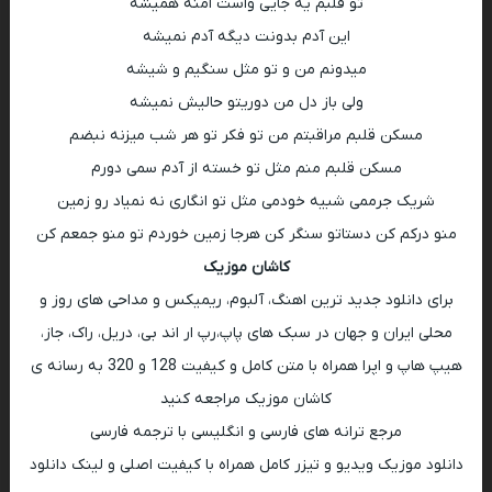
تو قلبم یه جایی واست امنه همیشه
این آدم بدونت دیگه آدم نمیشه
میدونم من و تو مثل سنگیم و شیشه
ولی باز دل من دوریتو حالیش نمیشه
مسکن قلبم مراقبتم من تو فکر تو هر شب میزنه نبضم
مسکن قلبم منم مثل تو خسته از آدم سمی دورم
شریک جرممی شبیه خودمی مثل تو انگاری نه نمیاد رو زمین
منو درکم کن دستاتو سنگر کن هرجا زمین خوردم تو منو جمعم کن
کاشان موزیک
برای دانلود جدید ترین اهنگ، آلبوم، ریمیکس و مداحی های روز و
محلی ایران و جهان در سبک های پاپ،رپ ار اند بی، دریل، راک، جاز،
هیپ هاپ و اپرا همراه با متن کامل و کیفیت 128 و 320 به رسانه ی
کاشان موزیک مراجعه کنید
مرجع ترانه های فارسی و انگلیسی با ترجمه فارسی
دانلود موزیک ویدیو و تیزر کامل همراه با کیفیت اصلی و لینک دانلود