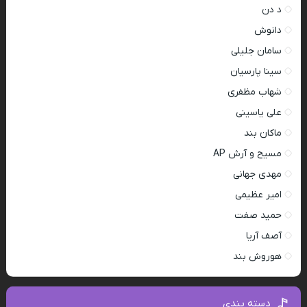
د دن
دانوش
سامان جلیلی
سینا پارسیان
شهاب مظفری
علی یاسینی
ماکان بند
مسیح و آرش AP
مهدی جهانی
امیر عظیمی
حمید صفت
آصف آریا
هوروش بند
دسته بندی