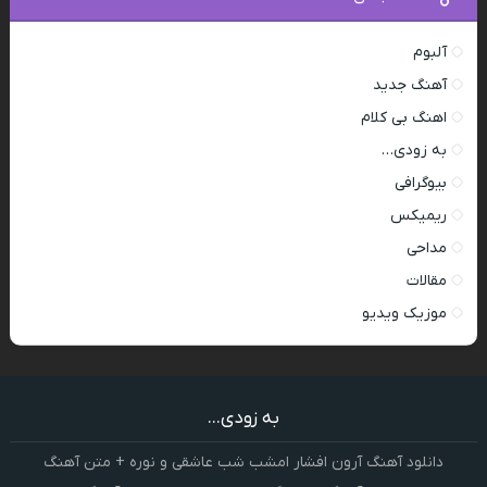
آلبوم
آهنگ جدید
اهنگ بی کلام
به زودی…
بیوگرافی
ریمیکس
مداحی
مقالات
موزیک ویدیو
به زودی...
دانلود آهنگ آرون افشار امشب شب عاشقی و نوره + متن آهنگ