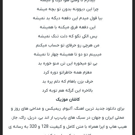
بیدارم تا وقتی هوا گرگ و میشه
چرا این دیوونه بدون تو بچه میشه
بیا قول میدم این دفعه دیگه بد نمیشه
این دفعه فرق میکنه با همیشه
پس الکی نگو که دلت تنگ نمیشه
من هرچی رو حرفای تو حساب میکنم
میبینم دو دو تا همیشه چهار تا نمیشه
بی تو میخوره این تن منو خوره بد
مغزم همه خاطراتو دوره کرد
حرف بزن باهام که دلم پره بد
بالاخره این گرگه هم توبه کرد
کاشان موزیک
برای دانلود جدید ترین اهنگ، آلبوم، ریمیکس و مداحی های روز و
محلی ایران و جهان در سبک های پاپ،رپ ار اند بی، دریل، راک، جاز،
هیپ هاپ و اپرا همراه با متن کامل و کیفیت 128 و 320 به رسانه ی