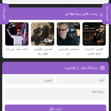
پست بعدی
پست قبلی
پست های پیشنهادی
معین - کنسرت
سیاوش قمیشی -
محسن چاوشی -
احمد سلو - چی شد
لایو معین
تبر
چهل روز
دیدگاه خود را بگذارید
ثبت نظر