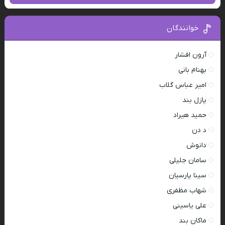
خوانندگان
آرون افشار
بهنام بانی
امیر عباس گلاب
پازل بند
حمید هیراد
د دن
دانوش
سامان جلیلی
سینا پارسیان
شهاب مظفری
علی یاسینی
ماکان بند