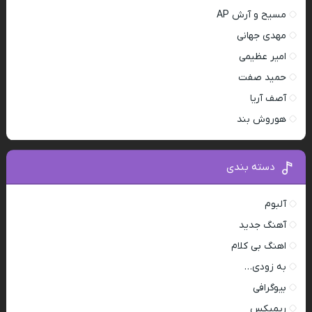
مسیح و آرش AP
مهدی جهانی
امیر عظیمی
حمید صفت
آصف آریا
هوروش بند
دسته بندی
آلبوم
آهنگ جدید
اهنگ بی کلام
به زودی…
بیوگرافی
ریمیکس