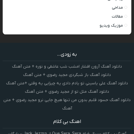
مداحی
مقالات
موزیک ویدیو
به زودی...
دانلود آهنگ آرون افشار امشب شب عاشقی و نوره + متن آهنگ
دانلود آهنگ باز شبگردی مجید رضوی + متن آهنگ
دانلود آهنگ علی یاسینی تو یادم دادی یه چیزایی یه وقتی +متن آهنگ
دانلود آهنگ مثل تو از مجید رضوی + متن آهنگ
دانلود آهنگ حسود قلبم بدون من تنها هیچ جایی نرو مجید رضوی + متن
آهنگ
اهنگ بی کلام
آهنگ بی کلام سریال فرام Que Sera, Sera از Jack Jezzro – رایگان