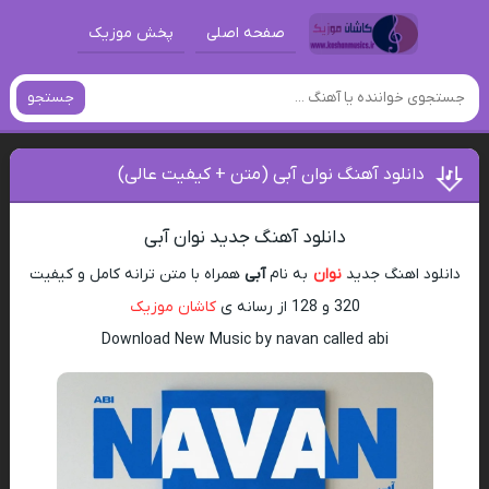
صفحه اصلی
پخش موزیک
جستجو
دانلود آهنگ نوان آبی (متن + کیفیت عالی)
دانلود آهنگ جدید نوان آبی
دانلود اهنگ جدید
نوان
به نام
آبی
همراه با متن ترانه کامل و کیفیت
320 و 128 از رسانه ی
کاشان موزیک
Download New Music by navan called abi