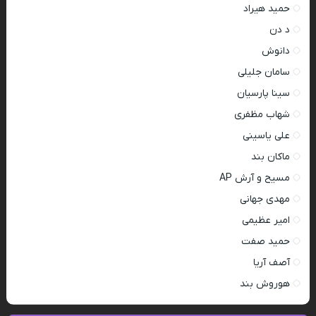
حمید هیراد
د دن
دانوش
سامان جلیلی
سینا پارسیان
شهاب مظفری
علی یاسینی
ماکان بند
مسیح و آرش AP
مهدی جهانی
امیر عظیمی
حمید صفت
آصف آریا
هوروش بند