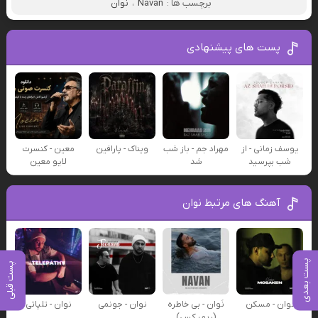
برچسب ها :
Navan
،
نوان
پست های پیشنهادی
یوسف زمانی - از
مهراد جم - باز شب
ویناک - پارافین
معین - کنسرت
شب بپرسید
شد
لایو معین
آهنگ های مرتبط نوان
پست بعدی
پست قبلی
نوان - مسکن
نَوان - بی خاطره
نوان - جونمی
نوان - تلپاتی
(ریمیکس)